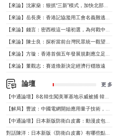
【來論】沈家燊：狠抓“三新”模式，加快北部都會區建設
【來論】岳長庚：香港記協濫用工會名義難逃法律制裁
【來論】錢言：密西根這一場初選，為何戳中了兩黨最痛的神經？
【來論】陳士良：探析當前台灣民眾統一觀望心態的深層成因
【來論】方璇：香港首個五年發展規劃應立足民生務實前行
【來論】董觀志：賽道煥新決定經濟行穩致遠
論壇
更 多
【中通論壇】8名韓生闖美軍基地示威被捕 韓國年輕人反美情緒從何而來？
【解局】曹波：中國電網開始應用量子技術，以後會不再停電嗎？
【中通論壇】日本新版防衛白皮書：動漫皮包藏不住軍國野心
對話陳洋：日本新版《防衛白皮書》有哪些點值得警惕？