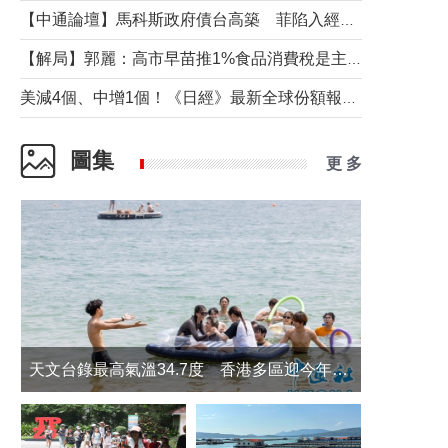
【中通論壇】馬科斯政府債台高築 菲陷入經濟困境與南海對抗惡循環？
【解局】郭麗：高市早苗推1%食品消費稅是主動作為還是被迫“飲鴆止渴”
美減4個、中增1個！《日經》最新全球份額報告透露了什麼？
圖集
更 多
天文台錄最高氣溫34.7度 香港多區迎今年最熱一天