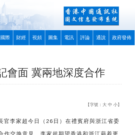
國際
財經
視頻
圖集
電訊
評論
通說
政府發佈
記會面 冀兩地深度合作
【字號：
大
中
小
】
政長官李家超今日（26日）在禮賓府與浙江省委
合作交換意見。李家超
期望香港和浙江藉着更