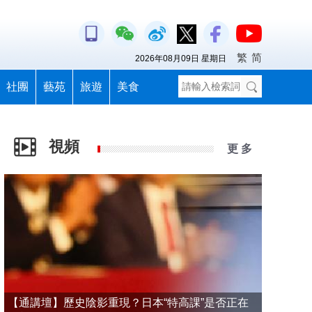
繁
简
2026年08月09日 星期日
社團
藝苑
旅遊
美食
視頻
更 多
【通講壇】歷史陰影重現？日本“特高課”是否正在