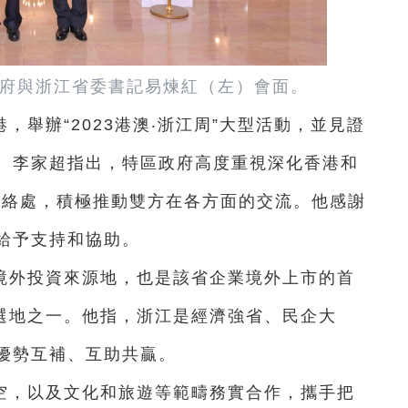
府與浙江省委書記易煉紅（左）會面。
，舉辦“2023港澳‧浙江周”大型活動，並見證
。
李家超指出，特區政府高度重視深化香港和
聯絡處，積極推動雙方在各方面的交流。他感謝
給予支持和協助。
境外投資來源地，也是該省企業境外上市的首
首選地之一。他指，浙江是經濟強省、民企大
優勢互補、互助共贏。
空，以及文化和旅遊等範疇務實合作，攜手把