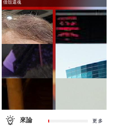
借殼還魂
來論
更 多