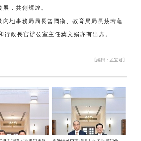
發展，共創輝煌。
及內地事務局局長曾國衞、教育局局長蔡若蓮
和行政長官辦公室主任葉文娟亦有出席。
【編輯：孟宜君】