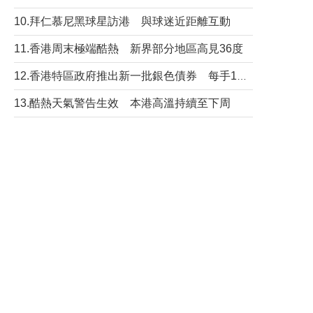
10.拜仁慕尼黑球星訪港 與球迷近距離互動
11.香港周末極端酷熱 新界部分地區高見36度
12.香港特區政府推出新一批銀色債券 每手1萬元保底息4.25厘
13.酷熱天氣警告生效 本港高溫持續至下周