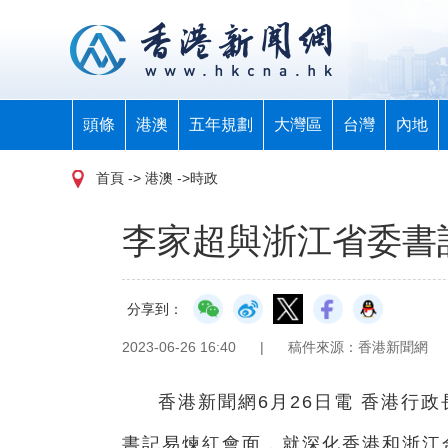
頭條
港澳
五年規劃
大灣區
台灣
內地
首頁
-> 港澳 ->時政
李家超與浙江省委書
分享到：
2023-06-26 16:40
|
稿件來源：香港新聞網
香港新聞網6月26日電 香港行
書記易煉紅會面，就深化香港和浙江