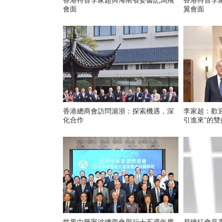
香港特首李家超與海南省委書記馮飛
香港特首李
會面
翼會面
香港總商會訪問滬浙：探索機遇，深
李家超：歡
化合作
引進來”的