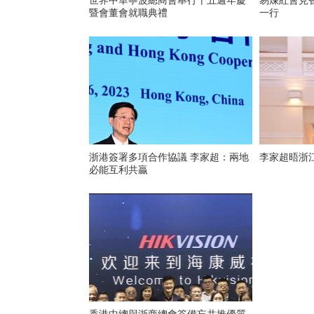
世界中華寧波總商會舉行十五週年慶
易煉紅會見
暨會董會就職典禮
一行
浙港簽署多項合作協議 李家超：兩地
李家超晤浙
必能互利共贏