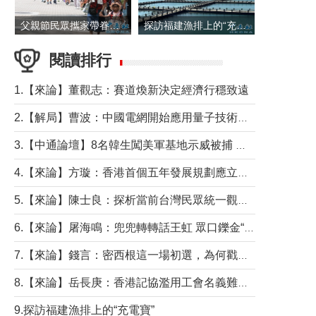
父親節民眾攜家帶眷出遊
探訪福建漁排上的“充電寶”
閱讀排行
1.【來論】董觀志：賽道煥新決定經濟行穩致遠
2.【解局】曹波：中國電網開始應用量子技術，以後會不再停電嗎？
3.【中通論壇】8名韓生闖美軍基地示威被捕 韓國年輕人反美情緒從何而來？
4.【來論】方璇：香港首個五年發展規劃應立足民生務實前行
5.【來論】陳士良：探析當前台灣民眾統一觀望心態的深層成因
6.【來論】屠海鳴：兜兜轉轉話王虹 眾口鑠金“一邊倒”
7.【來論】錢言：密西根這一場初選，為何戳中了兩黨最痛的神經？
8.【來論】岳長庚：香港記協濫用工會名義難逃法律制裁
9.探訪福建漁排上的“充電寶”