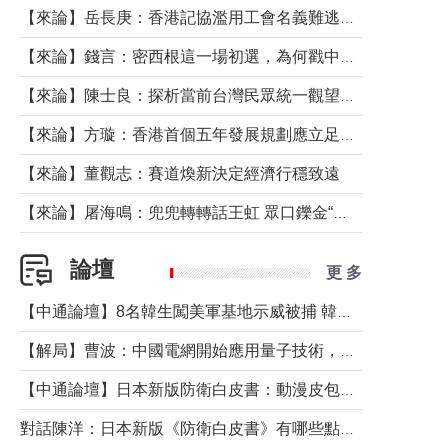
【來論】岳長庚：香港記協濫用工會名義難逃法律制裁
【來論】錢言：密西根這一場初選，為何戳中了兩黨最痛的神經？
【來論】陳士良：探析當前台灣民眾統一觀望心態的深層成因
【來論】方璇：香港首個五年發展規劃應立足民生務實前行
【來論】董觀志：賽道煥新決定經濟行穩致遠
【來論】屠海鳴：兜兜轉轉話王虹 眾口鑠金“一邊倒”
論壇
更 多
【中通論壇】8名韓生闖美軍基地示威被捕 韓國年輕人反美情緒從何而來？
【解局】曹波：中國電網開始應用量子技術，以後會不再停電嗎？
【中通論壇】日本新版防衛白皮書：動漫皮包藏不住軍國野心
對話陳洋：日本新版《防衛白皮書》有哪些點值得警惕？