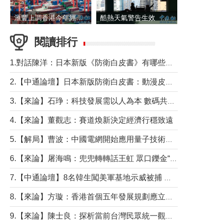
滙豐上調香港今年經濟增長預測至4.5%
酷熱天氣警告生效 本港高溫持續至下周
閱讀排行
1.對話陳洋：日本新版《防衛白皮書》有哪些點值得警惕？
2.【中通論壇】日本新版防衛白皮書：動漫皮包藏不住軍國野心
3.【來論】石琤：科技發展需以人為本 數碼共融不應讓長者放棄傳統生活方式
4.【來論】董觀志：賽道煥新決定經濟行穩致遠
5.【解局】曹波：中國電網開始應用量子技術，以後會不再停電嗎？
6.【來論】屠海鳴：兜兜轉轉話王虹 眾口鑠金“一邊倒”
7.【中通論壇】8名韓生闖美軍基地示威被捕 韓國年輕人反美情緒從何而來？
8.【來論】方璇：香港首個五年發展規劃應立足民生務實前行
9.【來論】陳士良：探析當前台灣民眾統一觀望心態的深層成因