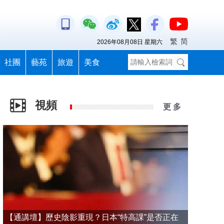
繁
简
2026年08月08日 星期六
社團
藝苑
旅遊
美食
視頻
更 多
【通講壇】歷史陰影重現？日本“特高課”是否正在