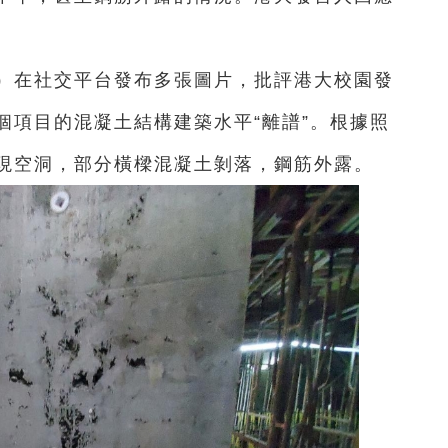
日）在社交平台發布多張圖片，批評港大校園發
個項目的混凝土結構建築水平“離譜”。根據照
現空洞，部分橫樑混凝土剝落，鋼筋外露。