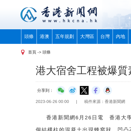
頭條
港澳
五年規劃
大灣區
台灣
內地
首頁
-> 頭條
港大宿舍工程被爆質
分享到：
2023-06-26 00:00
|
稿件來源：香港新聞網
香港新聞網6月26日電 香港大
個結構柱的混凝土出現蜂窩狀、凹凸