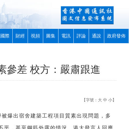
國際
財經
視頻
圖集
電訊
評論
通說
政府發佈
素參差 校方：嚴肅跟進
【字號：
大
中
小
】
學被爆出宿舍建築工程項目質素出現問題，多
不平，甚至鋼筋外露的情況。港大發言人回應