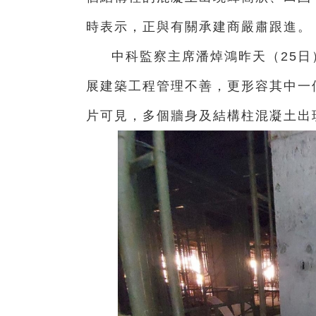
時表示，正與有關承建商嚴肅跟進。
中科監察主席潘焯鴻昨天（25
展建築工程管理不善，更形容其中一
片可見，多個牆身及結構柱混凝土出