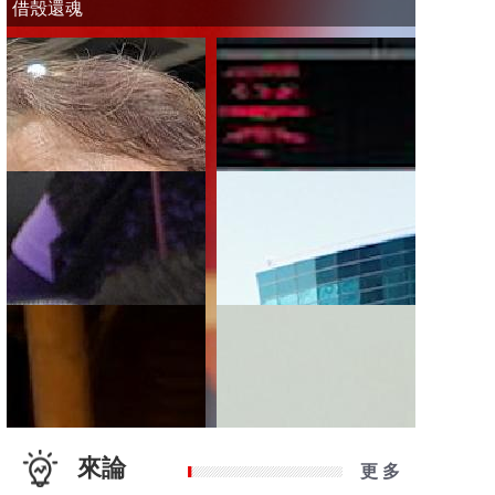
借殼還魂
來論
更 多