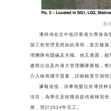
潘
潘焯鴻在文中批評香港大學身為
築工程管理竟然如此薄弱，直言建築
理團隊有隱瞞及失職。他又透露，顧
建商出信及向港大管理團隊匯報，惟
介入檢視樓宇質素，詳細檢查空洞情
據報道指，涉事地盤位於薄扶林道
項目，為學生及校職員提供兩棟宿舍大
展，預計2024年完工。