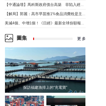
【中通論壇】馬科斯政府債台高築 菲陷入經濟困境與南海對抗惡循環？
【解局】郭麗：高市早苗推1%食品消費稅是主動作為還是被迫“飲鴆止渴”
美減4個、中增1個！《日經》最新全球份額報告透露了什麼？
圖集
更 多
探訪福建漁排上的“充電寶”