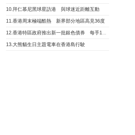
10.拜仁慕尼黑球星訪港 與球迷近距離互動
11.香港周末極端酷熱 新界部分地區高見36度
12.香港特區政府推出新一批銀色債券 每手1萬元保底息4.25厘
13.大熊貓生日主題電車在香港島行駛