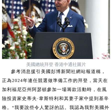
美國總統拜登 香港中通社圖片
參考消息援引美國彭博新聞社網站報道稱，
正為2024年連任競選做準備工作的拜登，當天在
加利福尼亞州阿瑟頓參加一場籌款活動時，在風
險投資家史蒂夫·韋斯特利和其妻子家中提到基辛
格。“我要說些令人驚訝的話。我認為我對美國外