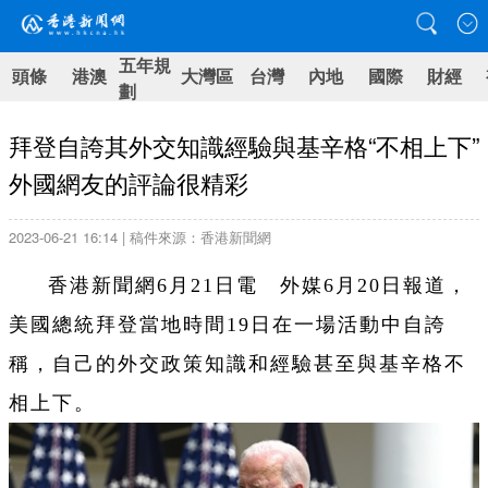
五年規
頭條
港澳
大灣區
台灣
內地
國際
財經
劃
​拜登自誇其外交知識經驗與基辛格“不相上下”
外國網友的評論很精彩
2023-06-21 16:14 | 稿件來源：香港新聞網
香港新聞網6月21日電 外媒6月20日報道，
美國總統拜登當地時間19日在一場活動中自誇
稱，自己的外交政策知識和經驗甚至與基辛格不
相上下。