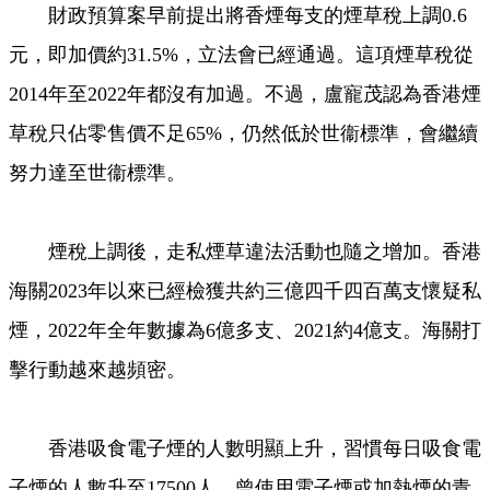
財政預算案早前提出將香煙每支的煙草稅上調0.6
元，即加價約31.5%，立法會已經通過。這項煙草稅從
2014年至2022年都沒有加過。不過，盧寵茂認為香港煙
草稅只佔零售價不足65%，仍然低於世衞標準，會繼續
努力達至世衞標準。
煙稅上調後，走私煙草違法活動也隨之增加。香港
海關2023年以來已經檢獲共約三億四千四百萬支懷疑私
煙，2022年全年數據為6億多支、2021約4億支。海關打
擊行動越來越頻密。
香港吸食電子煙的人數明顯上升，習慣每日吸食電
子煙的人數升至17500人。曾使用電子煙或加熱煙的青