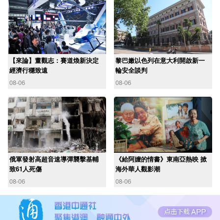
【來論】董觀志：賽道煥新決定
黎巴嫩以色列在意大利開啟新一
經濟行穩致遠
輪安全談判
08-06
08-06
俄軍發射高超音速導彈襲擊基輔
《給阿嬤的情書》東南亞熱映 掀
致61人死傷
海外華人觀影潮
08-06
08-06