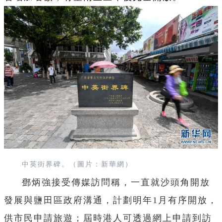
中英街界碑。（圖片：新華網）
鄧炳強接受傳媒訪問稱，一直就沙頭角開放
發展與鹽田區政府溝通，計劃明年1月有序開放，
供市民申請旅遊；屆時港人可透過網上申請到訪