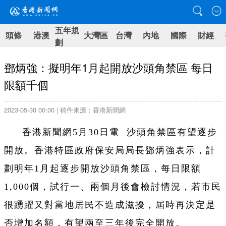
五年規
頭條
港澳
大灣區
台灣
內地
國際
財經
劃
鄧炳強：擬明年1月起開放沙頭角禁區 每日
限額千個
2023-05-30 00:00 | 稿件來源：香港新聞網
香港新聞網5月30日電 沙頭角禁區有望逐步
開放。香港特區政府保安局局長鄧炳強表示，計
劃明年1月起逐步開放沙頭角禁區，每日限額
1,000個，試行一、兩個月後會檢討情況，若市民
很踴躍又對當地居民不造成滋擾，屆時再決定是
否增加名額，有望兩至三年後完全開放。