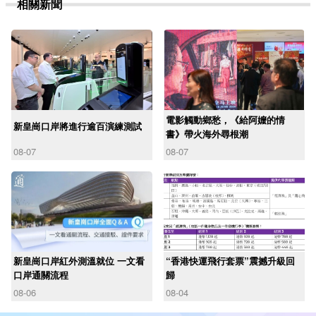
相關新聞
電影觸動鄉愁，《給阿嬤的情
新皇崗口岸將進行逾百演練測試
書》帶火海外尋根潮
08-07
08-07
新皇崗口岸紅外測溫就位 一文看
“香港快運飛行套票”震撼升級回
口岸通關流程
歸
08-06
08-04