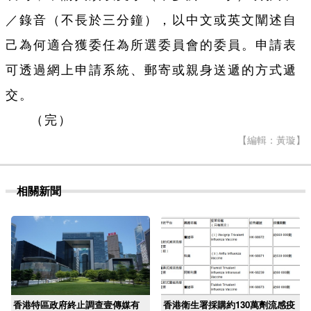
／錄音（不長於三分鐘），以中文或英文闡述自
己為何適合獲委任為所選委員會的委員。申請表
可透過網上申請系統、郵寄或親身送遞的方式遞
交。
（完）
【編輯：黃璇】
相關新聞
香港特區政府終止調查壹傳媒有
香港衛生署採購約130萬劑流感疫