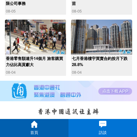
限公司事務
苗
08-05
08-05
香港零售額連升14個月 旅客購買
七月香港樓宇買賣合約按月下跌
力佔比高貢獻大
28.8%
08-04
08-04
首頁
訪談