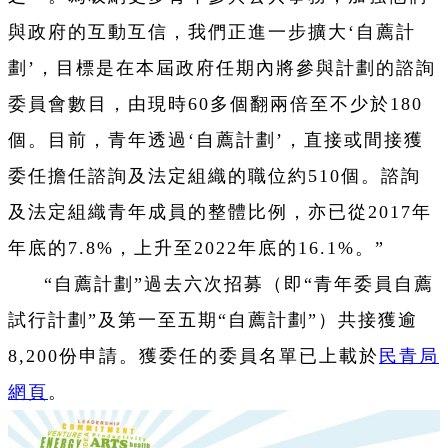
與政府的互動互信，我們正進一步擴大
‘自薦計
劃’
，目標是在本屆政府任期內將參與計劃的諮詢
委員會數目，由現時60多個翻兩倍至不少於180
個。目前，青年透過
‘自薦計劃’
，直接或間接獲
委任擔任諮詢及法定組織的職位約510個。諮詢
及法定組織青年成員的整體比例，亦已從2017年
年底的7.8%，上升至2022年底的16.1%。”
“自薦計劃”過去六次招募（即“青年委員自薦
試行計劃”及第一至五期“自薦計劃”）共接獲逾
8,200份申請。獲委任的委員名單已上載於
民青局
網頁
。