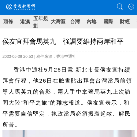
五年規
頭條
港澳
大灣區
台灣
內地
國際
財經
劃
侯友宜拜會馬英九 強調要維持兩岸和平
2023-05-26 20:53 | 稿件來源：香港中通社
香港中通社5月26日電 新北市長侯友宜持續
拜會行程，他26日在臉書貼出拜會台灣當局前領
導人馬英九的合影，兩人手中拿著馬英九上次訪
問大陸“和平之旅”的雜志報道。侯友宜表示，和
平需要自信堅定，執政當局必須振衰起敝、解民
所苦。