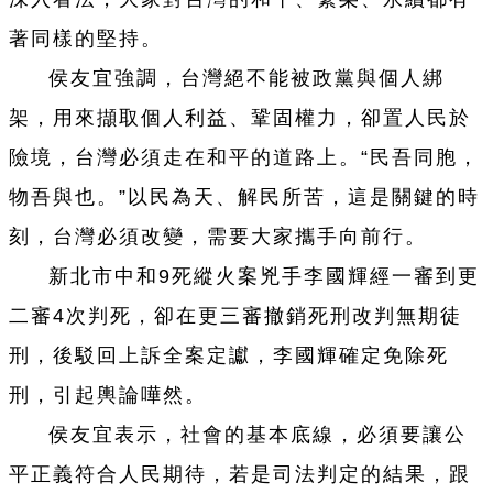
著同樣的堅持。
侯友宜強調，台灣絕不能被政黨與個人綁
架，用來擷取個人利益、鞏固權力，卻置人民於
險境，台灣必須走在和平的道路上。“民吾同胞，
物吾與也。”以民為天、解民所苦，這是關鍵的時
刻，台灣必須改變，需要大家攜手向前行。
新北市中和9死縱火案兇手李國輝經一審到更
二審4次判死，卻在更三審撤銷死刑改判無期徒
刑，後駁回上訴全案定讞，李國輝確定免除死
刑，引起輿論嘩然。
侯友宜表示，社會的基本底線，必須要讓公
平正義符合人民期待，若是司法判定的結果，跟