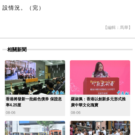
設情況。（完）
【編輯：馬華】
相關新聞
香港將發新一批銀色債券 保證息
羅淑佩：香港以創新多元形式推
率4.25厘
廣中華文化瑰寶
08-06
08-06