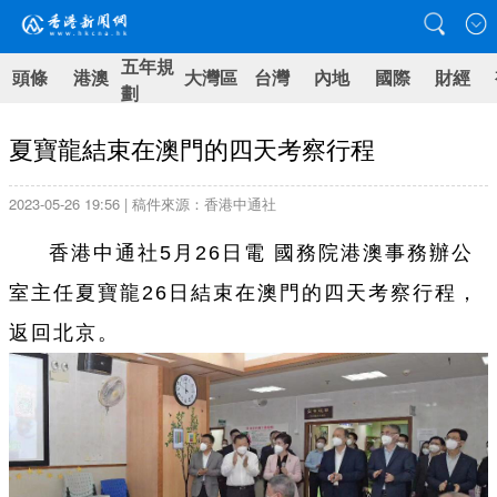
五年規
頭條
港澳
大灣區
台灣
內地
國際
財經
劃
夏寶龍結束在澳門的四天考察行程
2023-05-26 19:56 | 稿件來源：香港中通社
香港中通社5月26日電 國務院港澳事務辦公
室主任夏寶龍26日結束在澳門的四天考察行程，
返回北京。