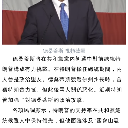
德桑蒂斯 視頻截圖
德桑蒂斯將在共和黨黨內初選中對前總統特
朗普構成有力挑戰。在特朗普擔任總統期間，兩
人曾是政治盟友。德桑蒂斯競選佛州州長時，曾
獲特朗普力挺。但此後兩人關係惡化。近期特朗
普加強了對德桑蒂斯的政治攻擊。
各項民調顯示，特朗普的支持率在共和黨總
統候選人中保持領先，但他面臨涉及“國會山騷