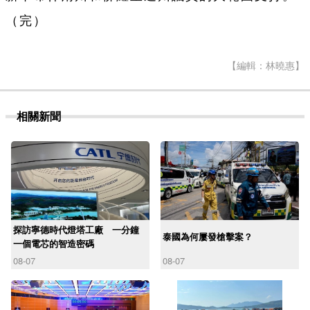
（完）
【編輯：林曉惠】
相關新聞
探訪寧德時代燈塔工廠 一分鐘
泰國為何屢發槍擊案？
一個電芯的智造密碼
08-07
08-07