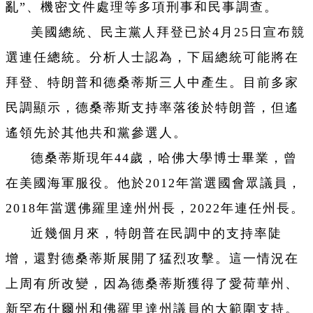
亂”、機密文件處理等多項刑事和民事調查。
美國總統、民主黨人拜登已於4月25日宣布競
選連任總統。分析人士認為，下屆總統可能將在
拜登、特朗普和德桑蒂斯三人中產生。目前多家
民調顯示，德桑蒂斯支持率落後於特朗普，但遙
遙領先於其他共和黨參選人。
德桑蒂斯現年44歲，哈佛大學博士畢業，曾
在美國海軍服役。他於2012年當選國會眾議員，
2018年當選佛羅里達州州長，2022年連任州長。
近幾個月來，特朗普在民調中的支持率陡
增，還對德桑蒂斯展開了猛烈攻擊。這一情況在
上周有所改變，因為德桑蒂斯獲得了愛荷華州、
新罕布什爾州和佛羅里達州議員的大範圍支持。