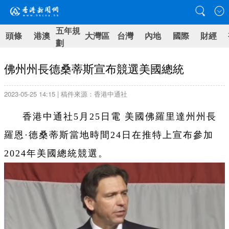
五年規
頭條
港澳
大灣區
台灣
內地
國際
財經
劃
佛州州長德桑蒂斯宣布競選美國總統
2023-05-25 14:15 | 稿件來源：香港中通社
香港中通社5月25日電 美國佛羅里達州州長
羅恩·德桑蒂斯當地時間24日在推特上宣布參加
2024年美國總統競選。