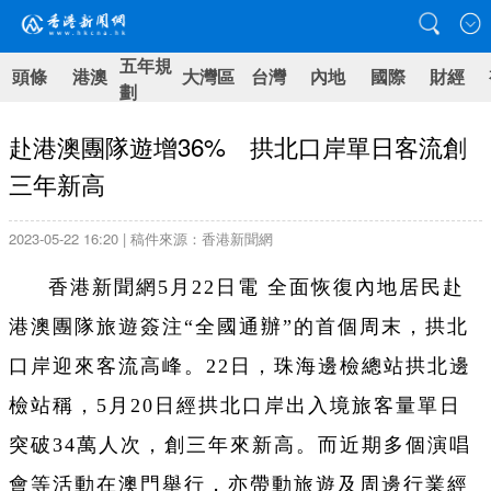
五年規
頭條
港澳
大灣區
台灣
內地
國際
財經
劃
赴港澳團隊遊增36% 拱北口岸單日客流創
三年新高
2023-05-22 16:20 | 稿件來源：香港新聞網
香港新聞網5月22日電 全面恢復內地居民赴
港澳團隊旅遊簽注“全國通辦”的首個周末，拱北
口岸迎來客流高峰。22日，珠海邊檢總站拱北邊
檢站稱，5月20日經拱北口岸出入境旅客量單日
突破34萬人次，創三年來新高。而近期多個演唱
會等活動在澳門舉行，亦帶動旅遊及周邊行業經