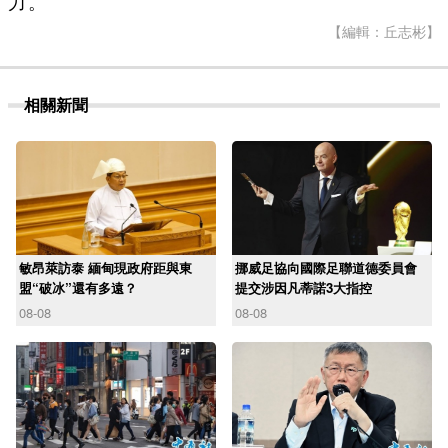
力。
【編輯：丘志彬】
相關新聞
敏昂萊訪泰 緬甸現政府距與東
挪威足協向國際足聯道德委員會
盟“破冰”還有多遠？
提交涉因凡蒂諾3大指控
08-08
08-08