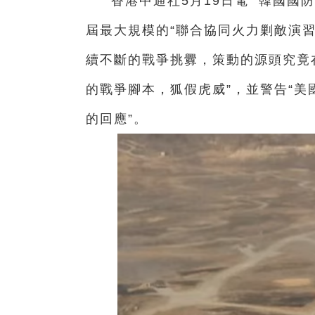
香港中通社5月19日電 韓國國防
屆最大規模的“聯合協同火力剿敵演習
續不斷的戰爭挑釁，策動的源頭究竟
的戰爭腳本，狐假虎威”，並警告“
的回應”。