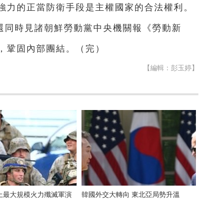
強力的正當防衛手段是主權國家的合法權利。
還同時見諸朝鮮勞動黨中央機關報《勞動新
，鞏固內部團結。（完）
【編輯：彭玉婷】
上最大規模火力殲滅軍演
韓國外交大轉向 東北亞局勢升溫