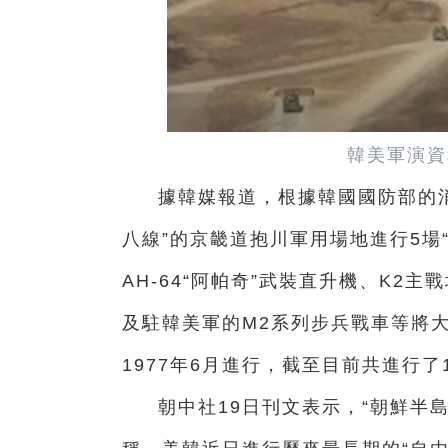
韓美軍演資
據韓媒報道，根據韓國國防部的消
八線”的京畿道抱川軍用場地進行5場“
AH-64“阿帕奇”武裝直升機、K2主
及駐韓美軍的M2系列步兵戰車等將
1977年6月進行，截至目前共進行了
朝中社19日刊文表示，“朝鮮半