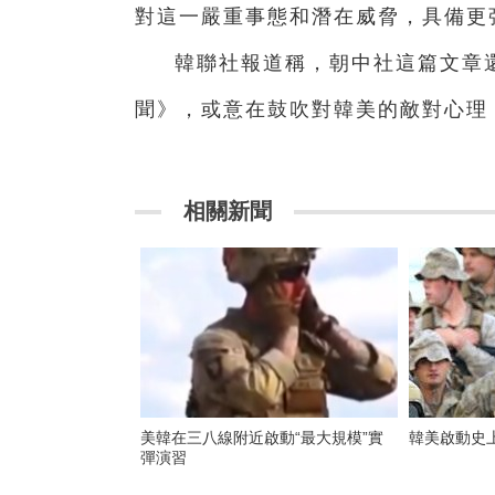
對這一嚴重事態和潛在威脅，具備更
韓聯社報道稱，朝中社這篇文章
聞》，或意在鼓吹對韓美的敵對心理
相關新聞
美韓在三八線附近啟動“最大規模”實
韓美啟動史
彈演習