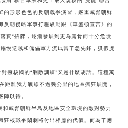
護盾”聯合軍演和史上最大規模的“雙龍”聯合
鮮的形形色色的反朝戰爭演習，嚴重威脅朝鮮
儡反朝侵略軍事打壓騷動跟《華盛頓宣言》的
化落實”招牌，逐漸發展到更為露骨而十分危險
尹錫悅逆賊和傀儡軍方流氓當了急先鋒，狐假虎
針對擁核國的“剿敵訓練”又是什麼胡話。這種萬
且在距離我方戰線不過幾公里的地區瘋狂展開，
嚴陣以待。
壞和威脅朝鮮半島及地區安全環境的敵對勢力
瘋狂核戰爭鬧劇將付出相應的代價。而為了應