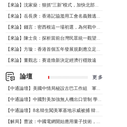
【來論】沈家燊：狠抓“三新”模式，加快北部都會區建設
【來論】岳長庚：香港記協濫用工會名義難逃法律制裁
【來論】錢言：密西根這一場初選，為何戳中了兩黨最痛的神經？
【來論】陳士良：探析當前台灣民眾統一觀望心態的深層成因
【來論】方璇：香港首個五年發展規劃應立足民生務實前行
【來論】董觀志：賽道煥新決定經濟行穩致遠
論壇
更 多
【中通論壇】美國中情局秘設古巴工作組 軍事行動箭在弦上？
【中通論壇】中國對美加強無人機出口管制 學者：貿易與安全考量兼有
【中通論壇】8名韓生闖美軍基地示威被捕 韓國年輕人反美情緒從何而來？
【解局】曹波：中國電網開始應用量子技術，以後會不再停電嗎？