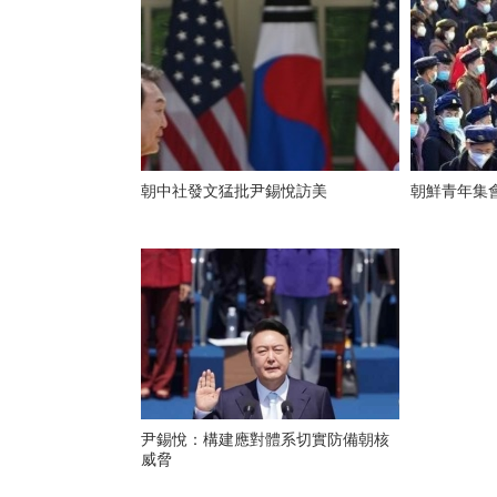
朝中社發文猛批尹錫悅訪美
朝鮮青年集
尹錫悅：構建應對體系切實防備朝核
威脅