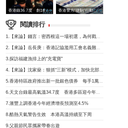
香港錄36.7度 創1884年有紀錄以來最高溫
香港警方“捷駒”行動拘147人 涉洗黑錢逾6億元
閱讀排行
1.【來論】錢言：密西根這一場初選，為何戳中了兩黨最痛的神經？
2.【來論】岳長庚：香港記協濫用工會名義難逃法律制裁
3.探訪福建漁排上的“充電寶”
4.【來論】沈家燊：狠抓“三新”模式，加快北部都會區建設
5.香港特區政府推出新一批銀色債券 每手1萬元保底息4.25厘
6.天文台錄最高氣溫34.7度 香港多區迎今年最熱一天
7.滙豐上調香港今年經濟增長預測至4.5%
8.酷熱天氣警告生效 本港高溫持續至下周
9.父親節民眾攜家帶眷出遊