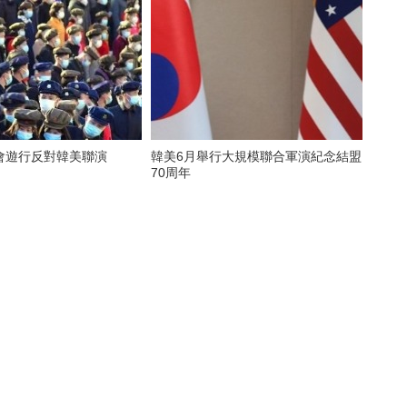
會遊行反對韓美聯演
韓美6月舉行大規模聯合軍演紀念結盟
70周年