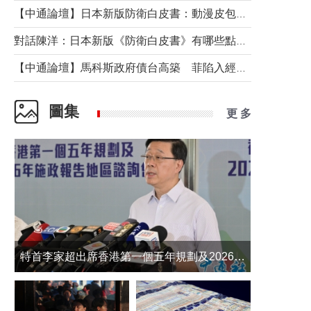
【中通論壇】日本新版防衛白皮書：動漫皮包藏不住軍國野心
對話陳洋：日本新版《防衛白皮書》有哪些點值得警惕？
【中通論壇】馬科斯政府債台高築 菲陷入經濟困境與南海對抗惡循環？
圖集
更 多
​特首李家超出席香港第一個五年規劃及2026年《施政報告》地區諮詢會