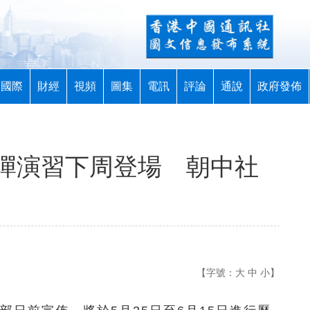
國際
財經
視頻
圖集
電訊
評論
通說
政府發佈
彈演習下周登場 朝中社
【字號：
大
中
小
】