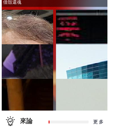
借殼還魂
來論
更 多