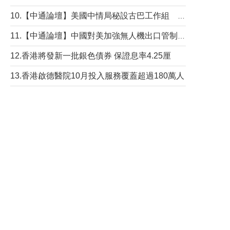
10.【中通論壇】美國中情局秘設古巴工作組 軍事行動箭在弦上？
11.【中通論壇】中國對美加強無人機出口管制 學者：貿易與安全考量兼有
12.香港將發新一批銀色債券 保證息率4.25厘
13.香港啟德醫院10月投入服務覆蓋超過180萬人