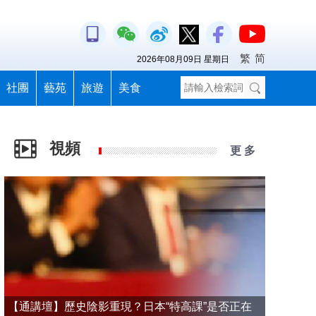
繁
简
2026年08月09日 星期日
社團
藝苑
旅遊
美食
視頻
更 多
【通講壇】歷史陰影重現？日本“特高課”是否正在