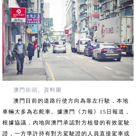
澳門街頭。資料圖
澳門目前的道路行使方向為靠左行駛，本地
車輛大多為右舵車。據澳門《力報》15日報道，
根據協議，內地與澳門承認對方核發的有效駕駛
證，一方準許持有對方駕駛證的人員直接駕車或