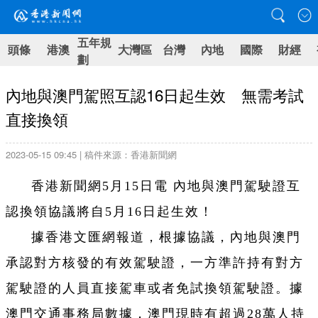
五年規
頭條
港澳
大灣區
台灣
內地
國際
財經
劃
內地與澳門駕照互認16日起生效 無需考試
直接換領
2023-05-15 09:45 | 稿件來源：香港新聞網
香港新聞網5月15日電 內地與澳門駕駛證互
認換領協議將自5月16日起生效！
據香港文匯網報道，根據協議，內地與澳門
承認對方核發的有效駕駛證，一方準許持有對方
駕駛證的人員直接駕車或者免試換領駕駛證。據
澳門交通事務局數據，澳門現時有超過28萬人持