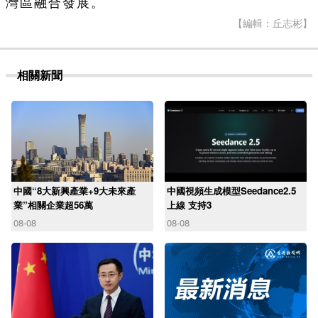
灣區融合發展。
【編輯：丘志彬】
相關新聞
中國“8大新興產業+9大未來產
中國視頻生成模型Seedance2.5
業”相關企業超56萬
上線 支持3
08-08
08-08