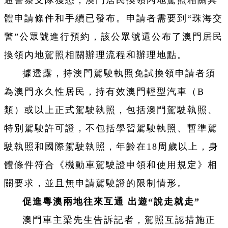
體申請條件和手續已發布。申請者需要到“珠海交
警”公眾號進行預約，該公眾號還公布了澳門居民
換領內地駕照相關辦理流程和辦理地點。
據透露，持澳門駕駛執照免試換領申請者須
為澳門永久性居民，持有效澳門輕型汽車（B
類）或以上正式駕駛執照，包括澳門駕駛執照、
特別駕駛許可證，不包括學習駕駛執照、暫準駕
駛執照和國際駕駛執照，年齡在18周歲以上，身
體條件符合《機動車駕駛證申領和使用規定》相
關要求，並且無申請駕駛證的限制情形。
促進粵澳兩地往來互通 出遊“說走就走”
澳門車主梁先生告訴記者，駕照互認措施正