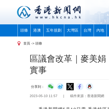
頭條
港澳
五年規劃
大灣區
台灣
內地
首頁
-> 頭條
區議會改革｜麥美娟
實事
分享到：
2023-05-10 11:57
|
稿件來源：香港新聞網