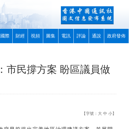
國際
財經
視頻
圖集
電訊
評論
通說
政府發佈
：市民撐方案 盼區議員做
【字號：
大
中
小
】