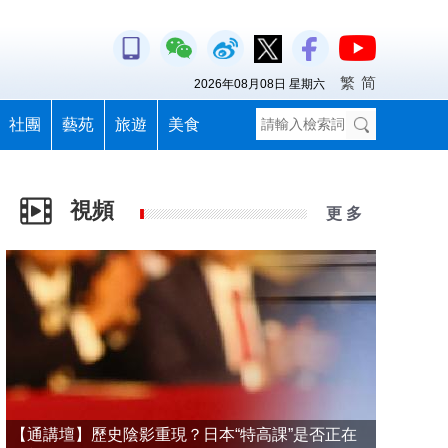
繁
简
2026年08月08日 星期六
社團
藝苑
旅遊
美食
視頻
更 多
【通講壇】歷史陰影重現？日本“特高課”是否正在