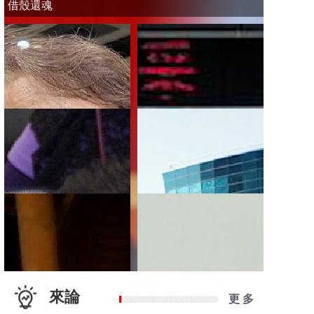
借殼還魂
來論
更 多