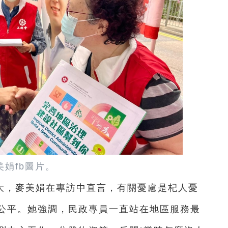
美娟fb圖片。
大，麥美娟在專訪中直言，有關憂慮是杞人憂
公平。她強調，民政專員一直站在地區服務最