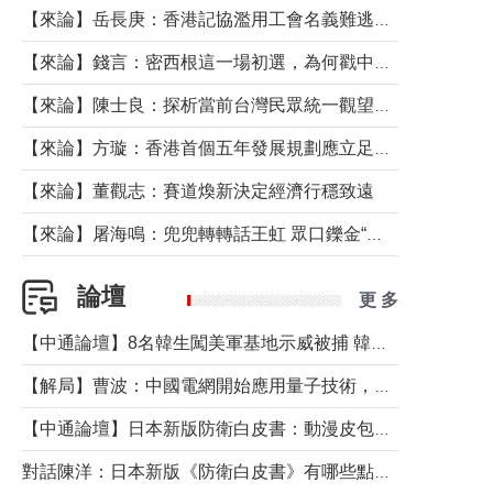
【來論】岳長庚：香港記協濫用工會名義難逃法律制裁
【來論】錢言：密西根這一場初選，為何戳中了兩黨最痛的神經？
【來論】陳士良：探析當前台灣民眾統一觀望心態的深層成因
【來論】方璇：香港首個五年發展規劃應立足民生務實前行
【來論】董觀志：賽道煥新決定經濟行穩致遠
【來論】屠海鳴：兜兜轉轉話王虹 眾口鑠金“一邊倒”
論壇
更 多
【中通論壇】8名韓生闖美軍基地示威被捕 韓國年輕人反美情緒從何而來？
【解局】曹波：中國電網開始應用量子技術，以後會不再停電嗎？
【中通論壇】日本新版防衛白皮書：動漫皮包藏不住軍國野心
對話陳洋：日本新版《防衛白皮書》有哪些點值得警惕？