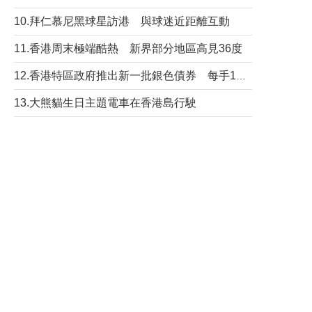
10.拜仁慕尼黑球星訪港 與球迷近距離互動
11.香港周末極端酷熱 新界部分地區高見36度
12.香港特區政府推出新一批銀色債券 每手1萬元保底息4.25厘
13.大熊貓生日主題電車在香港島行駛