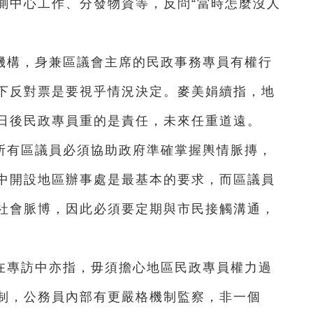
測中心工作、分發物資等，反問“當時怎麼沒人
機構，身兼區議會主席的民政事務專員有權行
下反對票是要視乎情況決定。麥美娟續指，地
日後民政專員重的是責任，未來任重道遠。
所有區議員必須協助政府準確掌握輿情脈摶，
中開設地區辦事處是最基本的要求，而區議員
社會脈博，因此必須要定期與市民接觸溝通，
在專訪中亦指，毋須擔心地區民政專員權力過
制，公務員內部有更嚴格機制監察，非一個