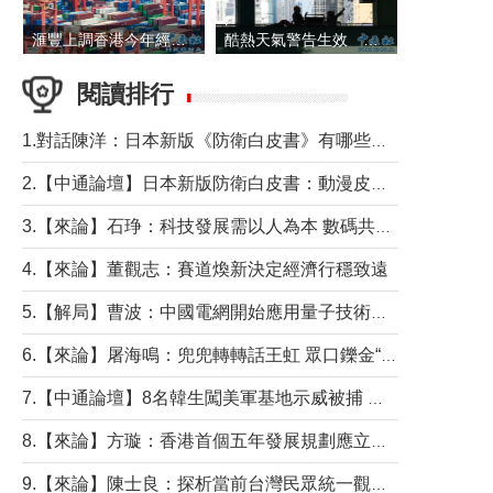
滙豐上調香港今年經濟增長預測至4.5%
酷熱天氣警告生效 本港高溫持續至下周
閱讀排行
1.對話陳洋：日本新版《防衛白皮書》有哪些點值得警惕？
2.【中通論壇】日本新版防衛白皮書：動漫皮包藏不住軍國野心
3.【來論】石琤：科技發展需以人為本 數碼共融不應讓長者放棄傳統生活方式
4.【來論】董觀志：賽道煥新決定經濟行穩致遠
5.【解局】曹波：中國電網開始應用量子技術，以後會不再停電嗎？
6.【來論】屠海鳴：兜兜轉轉話王虹 眾口鑠金“一邊倒”
7.【中通論壇】8名韓生闖美軍基地示威被捕 韓國年輕人反美情緒從何而來？
8.【來論】方璇：香港首個五年發展規劃應立足民生務實前行
9.【來論】陳士良：探析當前台灣民眾統一觀望心態的深層成因