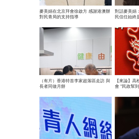
麥美娟在北京拜會徐啟方 感謝港澳辦
對話麥美娟
對民青局的支持指導
民信任始終
（有片）香港特首李家超落區走訪 與
【來論】高
長者同做月餅
會 "民政幫