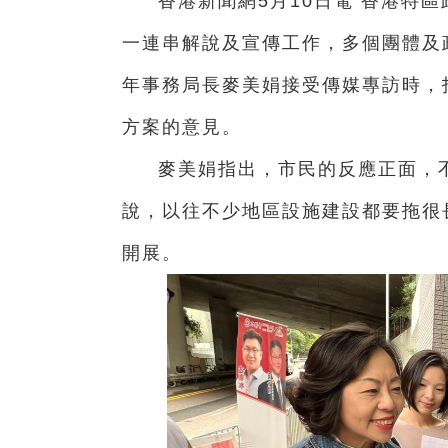
香港新聞網5月10日電 香港特
一連串解說及宣傳工作，多個團體及
年事務局長麥美娟接受傳媒專訪時，
方案的意見。
麥美娟指出，市民的反應正面，
說，以往不少地區設施建設都要拖很
開展。