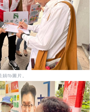
美娟fb圖片。