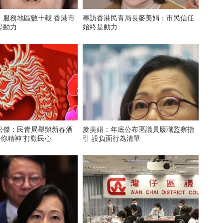
：服務地區數十載 香港市
專訪香港民青局長麥美娟：市民信任
是動力
始終是動力
松傑：民青局舉辦新春酒
麥美娟：年底公布區議員履職監察指
到你精神"打動民心
引 設負面行為清單