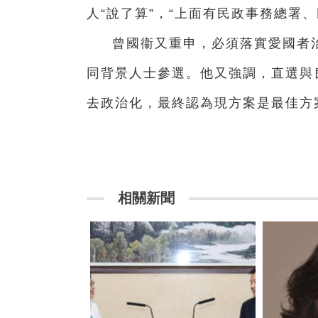
人“說了算”，“上面有民政事務總署、
曾國衞又重申，必須落實愛國者
同背景人士參選。他又強調，直選與
去政治化，最終認為現方案是最佳方
相關新聞