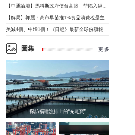
【中通論壇】馬科斯政府債台高築 菲陷入經濟困境與南海對抗惡循環？
【解局】郭麗：高市早苗推1%食品消費稅是主動作為還是被迫“飲鴆止渴”
美減4個、中增1個！《日經》最新全球份額報告透露了什麼？
圖集
更 多
探訪福建漁排上的“充電寶”