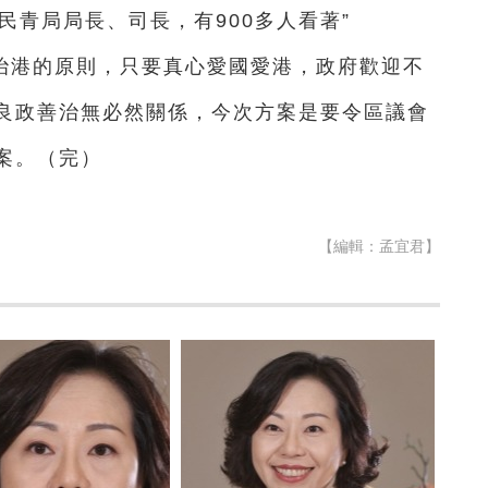
民青局局長、司長，有900多人看著”
治港的原則，只要真心愛國愛港，政府歡迎不
良政善治無必然關係，今次方案是要令區議會
案。（完）
【編輯：孟宜君】