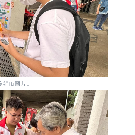
美娟fb圖片。