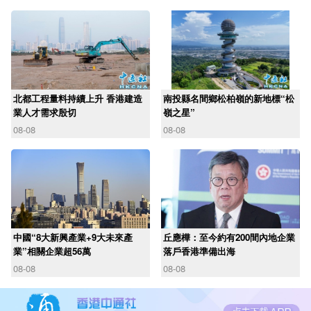
北都工程量料持續上升 香港建造
南投縣名間鄉松柏嶺的新地標“松
業人才需求殷切
嶺之星”
08-08
08-08
中國“8大新興產業+9大未來產
丘應樺：至今約有200間內地企業
業”相關企業超56萬
落戶香港準備出海
08-08
08-08