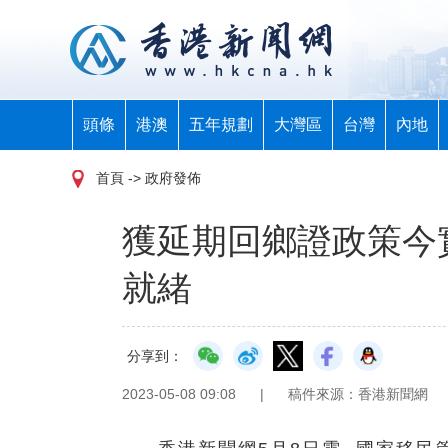
頭條
港澳
五年規劃
大灣區
台灣
內地
首頁
-> 政府發佈
獲延期回鄉證政策今
就緒
分享到：
2023-05-08 09:08
|
稿件來源：香港新聞網