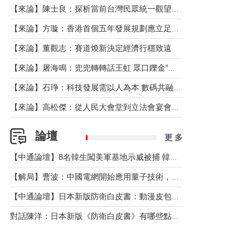
【來論】陳士良：探析當前台灣民眾統一觀望心態的深層成因
【來論】方璇：香港首個五年發展規劃應立足民生務實前行
【來論】董觀志：賽道煥新決定經濟行穩致遠
【來論】屠海鳴：兜兜轉轉話王虹 眾口鑠金“一邊倒”
【來論】石琤：科技發展需以人為本 數碼共融不應讓長者放棄傳統生活方式
【來論】高松傑：從人民大會堂到立法會宴會廳——香港管治新範式的完整拼圖
論壇
更 多
【中通論壇】8名韓生闖美軍基地示威被捕 韓國年輕人反美情緒從何而來？
【解局】曹波：中國電網開始應用量子技術，以後會不再停電嗎？
【中通論壇】日本新版防衛白皮書：動漫皮包藏不住軍國野心
對話陳洋：日本新版《防衛白皮書》有哪些點值得警惕？