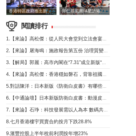
香港特區政府推出新一批銀色債券 每手1萬元保底息4.25厘
拜仁慕尼黑球星訪港 與球迷近距離互動
閱讀排行
1.【來論】高松傑：從人民大會堂到立法會宴會廳——香港管治新範式的完整拼圖
2.【來論】屠海鳴：施政報告第五份 治理質變脈絡清
3.【解局】郭麗：高市內閣在“7.31”成立新版“特高課”意欲何為？
4.【來論】高松傑：香港穩如磐石，背靠祖國才是真正的“終極護城河”
5.對話陳洋：日本新版《防衛白皮書》有哪些點值得警惕？
6.【中通論壇】日本新版防衛白皮書：動漫皮包藏不住軍國野心
7.【來論】石琤：科技發展需以人為本 數碼共融不應讓長者放棄傳統生活方式
8.七月香港樓宇買賣合約按月下跌28.8%
9.滙豐控股上半年稅前利潤按年增23%