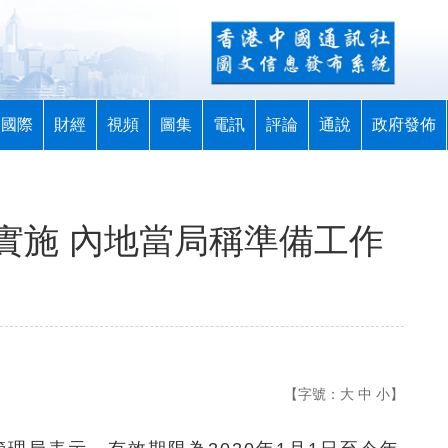
國際
財經
視頻
圖集
電訊
評論
通說
政府發佈
實施 內地當局稱準備工作
【字號：
大
中
小
】