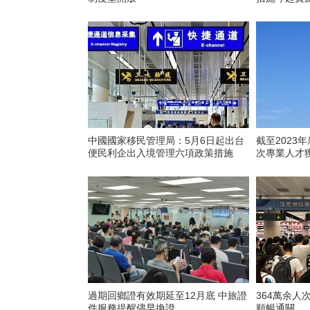
中國國家移民管理局：5月6日起出台
截至2023
便民利企出入境管理六項政策措施
次專業人才
過期回鄉證有效期延至12月底 中旅證
364萬余人
件服務提醒儘早換證
順暢通關