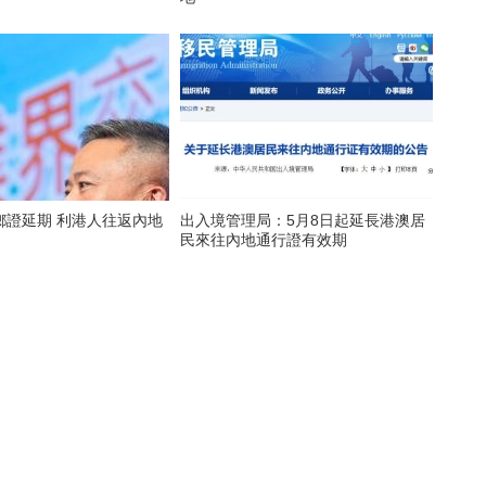
鄉證延期 利港人往返內地
出入境管理局：5月8日起延長港澳居
民來往內地通行證有效期