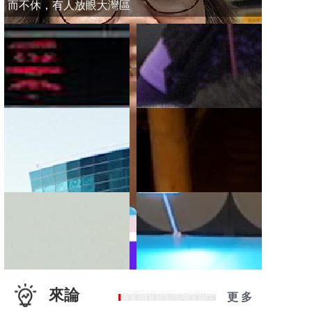
而不休，有人放眼大灣區
來論
更 多