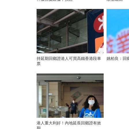
持延期回鄉證港人可買高鐵香港段車
姚柏良：回
票
港人重大利好！內地延長回鄉證有效
期