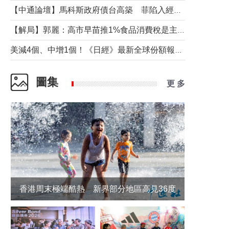
【中通論壇】馬科斯政府債台高築 菲陷入經濟困境與南海對抗惡循環？
【解局】郭麗：高市早苗推1%食品消費稅是主動作為還是被迫“飲鴆止渴”
美減4個、中增1個！《日經》最新全球份額報告透露了什麼？
圖集
更 多
香港周末極端酷熱 新界部分地區高見36度