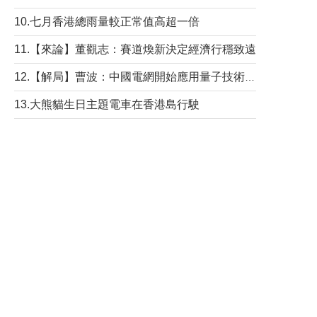
10.七月香港總雨量較正常值高超一倍
11.【來論】董觀志：賽道煥新決定經濟行穩致遠
12.【解局】曹波：中國電網開始應用量子技術，以後會不再停電嗎？
13.大熊貓生日主題電車在香港島行駛