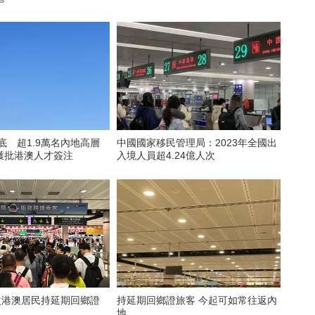
年底 超1.9萬名內地高層
中國國家移民管理局：2023年全國出
獲批港澳人才簽注
入境人員超4.24億人次
次港澳居民持延期回鄉證
持延期回鄉證旅客 今起可如常往返內
地