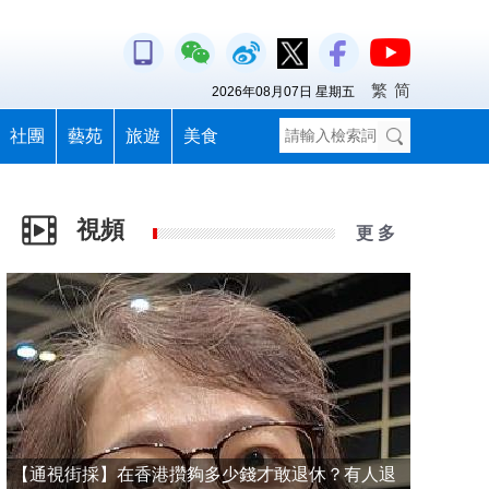
繁
简
2026年08月07日 星期五
社團
藝苑
旅遊
美食
視頻
更 多
【通視街採】在香港攢夠多少錢才敢退休？有人退