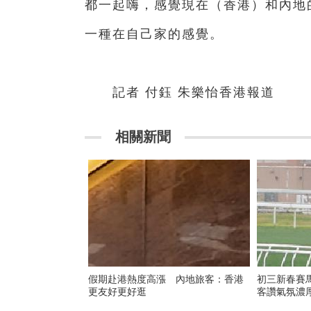
都一起嗨，感覺現在（香港）和內地
一種在自己家的感覺。
記者 付鈺 朱樂怡香港報道
相關新聞
假期赴港熱度高漲 內地旅客：香港
初三新春賽
更友好更好逛
客讚氣氛