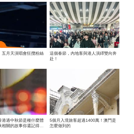
！五月天演唱會狂攬粉絲
這個春節，內地客與港人演繹雙向奔
赴！
香港過中秋節是種什麼體
5個月入境旅客超過1400萬！澳門是
秋相關的故事你還記得
怎麼做到的