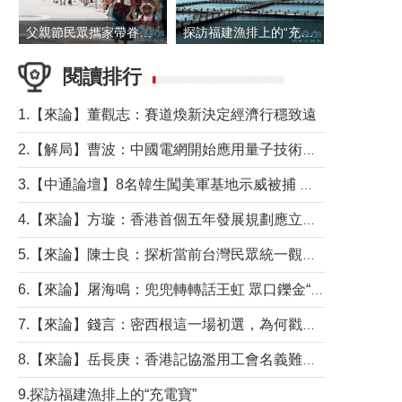
父親節民眾攜家帶眷出遊
探訪福建漁排上的“充電寶”
閱讀排行
1.【來論】董觀志：賽道煥新決定經濟行穩致遠
2.【解局】曹波：中國電網開始應用量子技術，以後會不再停電嗎？
3.【中通論壇】8名韓生闖美軍基地示威被捕 韓國年輕人反美情緒從何而來？
4.【來論】方璇：香港首個五年發展規劃應立足民生務實前行
5.【來論】陳士良：探析當前台灣民眾統一觀望心態的深層成因
6.【來論】屠海鳴：兜兜轉轉話王虹 眾口鑠金“一邊倒”
7.【來論】錢言：密西根這一場初選，為何戳中了兩黨最痛的神經？
8.【來論】岳長庚：香港記協濫用工會名義難逃法律制裁
9.探訪福建漁排上的“充電寶”