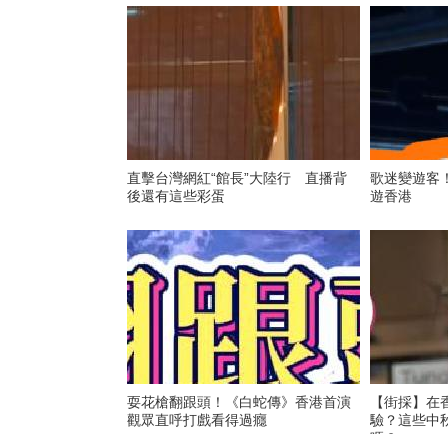
直擊台灣網紅“館長”大陸行 直播背
歌迷變遊客
後還有這些彩蛋
遊香港
耍花槍翻跟頭！《白蛇傳》香港首演
【街採】在
觀眾直呼打戲看得過癮
驗？這些中
嗎？