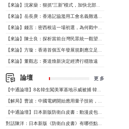
【來論】沈家燊：狠抓“三新”模式，加快北部都會區建設
【來論】岳長庚：香港記協濫用工會名義難逃法律制裁
【來論】錢言：密西根這一場初選，為何戳中了兩黨最痛的神經？
【來論】陳士良：探析當前台灣民眾統一觀望心態的深層成因
【來論】方璇：香港首個五年發展規劃應立足民生務實前行
【來論】董觀志：賽道煥新決定經濟行穩致遠
論壇
更 多
【中通論壇】8名韓生闖美軍基地示威被捕 韓國年輕人反美情緒從何而來？
【解局】曹波：中國電網開始應用量子技術，以後會不再停電嗎？
【中通論壇】日本新版防衛白皮書：動漫皮包藏不住軍國野心
對話陳洋：日本新版《防衛白皮書》有哪些點值得警惕？