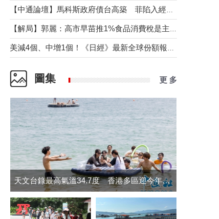
【中通論壇】馬科斯政府債台高築 菲陷入經濟困境與南海對抗惡循環？
【解局】郭麗：高市早苗推1%食品消費稅是主動作為還是被迫“飲鴆止渴”
美減4個、中增1個！《日經》最新全球份額報告透露了什麼？
圖集
更 多
天文台錄最高氣溫34.7度 香港多區迎今年最熱一天