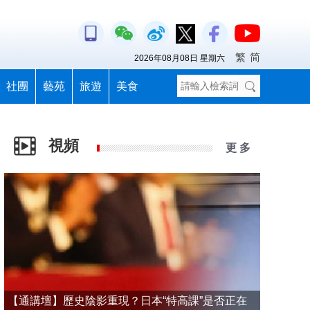
繁
简
2026年08月08日 星期六
社團
藝苑
旅遊
美食
視頻
更 多
【通講壇】歷史陰影重現？日本“特高課”是否正在