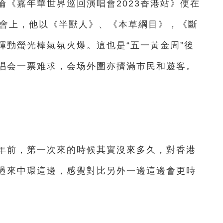
嘉年華世界巡回演唱會2023香港站》便在
唱會上，他以《半獸人》、《本草綱目》，《斷
揮動螢光棒氣氛火爆。這也是“五一黃金周”後
唱会一票难求，会场外圍亦擠滿市民和遊客。
前，第一次來的時候其實沒來多久，對香港
過來中環這邊，感覺對比另外一邊這邊會更時