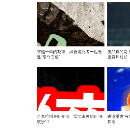
穿越千年的凝望 與香港記者一起走
獎品真的是
進“龍門石窟”
勝貴州村超
走進杭州最紅夜市 當地市民如何“夜
香港重燃“夜
繽紛”？
長龍