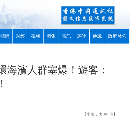
國際
財經
視頻
圖集
電訊
評論
通說
政府發佈
環海濱人群塞爆！遊客：
！
【字號：
大
中
小
】