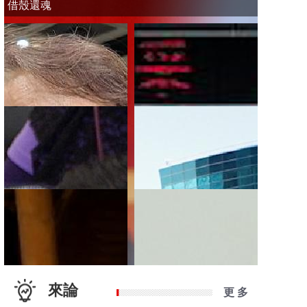
借殼還魂
來論
更 多