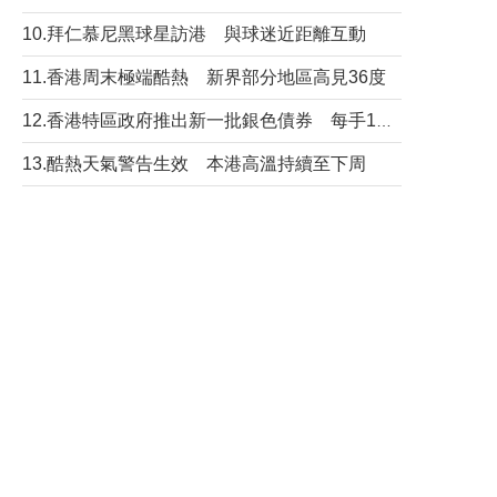
10.拜仁慕尼黑球星訪港 與球迷近距離互動
11.香港周末極端酷熱 新界部分地區高見36度
12.香港特區政府推出新一批銀色債券 每手1萬元保底息4.25厘
13.酷熱天氣警告生效 本港高溫持續至下周