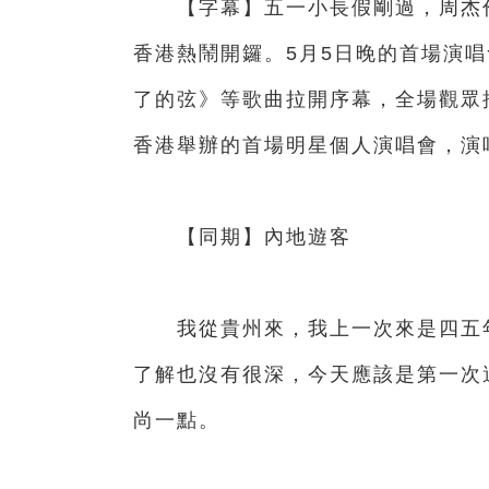
【字幕】五一小長假剛過，周杰倫《
香港熱鬧開鑼。5月5日晚的首場演
了的弦》等歌曲拉開序幕，全場觀眾
香港舉辦的首場明星個人演唱會，演
【同期】內地遊客
我從貴州來，我上一次來是四五年
了解也沒有很深，今天應該是第一次
尚一點。