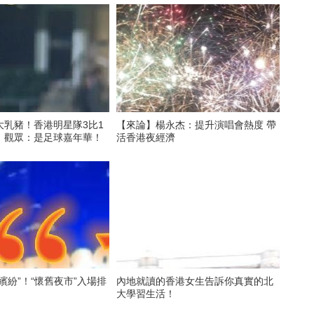
大乳豬！香港明星隊3比1
【來論】楊永杰：提升演唱會熱度 帶
 觀眾：是足球嘉年華！
活香港夜經濟
繽紛”！“懷舊夜市”入場排
內地就讀的香港女生告訴你真實的北
大學習生活！