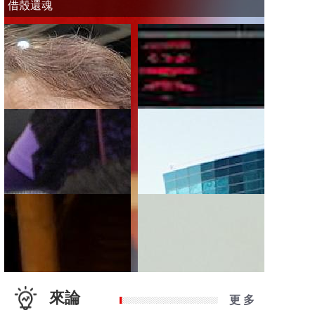
借殼還魂
來論
更 多