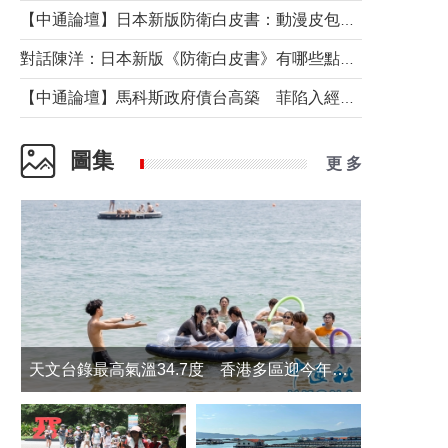
【中通論壇】日本新版防衛白皮書：動漫皮包藏不住軍國野心
對話陳洋：日本新版《防衛白皮書》有哪些點值得警惕？
【中通論壇】馬科斯政府債台高築 菲陷入經濟困境與南海對抗惡循環？
圖集
更 多
天文台錄最高氣溫34.7度 香港多區迎今年最熱一天