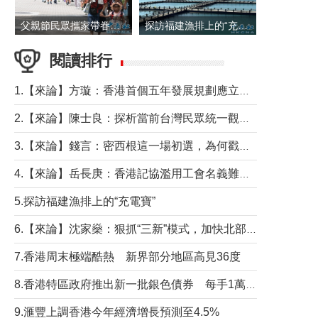
父親節民眾攜家帶眷出遊
探訪福建漁排上的“充電寶”
閱讀排行
1.【來論】方璇：香港首個五年發展規劃應立足民生務實前行
2.【來論】陳士良：探析當前台灣民眾統一觀望心態的深層成因
3.【來論】錢言：密西根這一場初選，為何戳中了兩黨最痛的神經？
4.【來論】岳長庚：香港記協濫用工會名義難逃法律制裁
5.探訪福建漁排上的“充電寶”
6.【來論】沈家燊：狠抓“三新”模式，加快北部都會區建設
7.香港周末極端酷熱 新界部分地區高見36度
8.香港特區政府推出新一批銀色債券 每手1萬元保底息4.25厘
9.滙豐上調香港今年經濟增長預測至4.5%