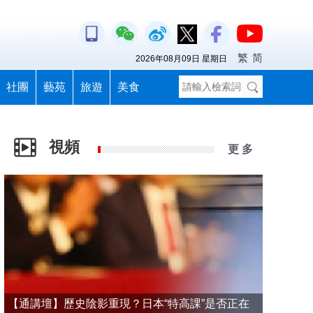
繁
简
2026年08月09日 星期日
社團
藝苑
旅遊
美食
視頻
更 多
【通講壇】歷史陰影重現？日本“特高課”是否正在