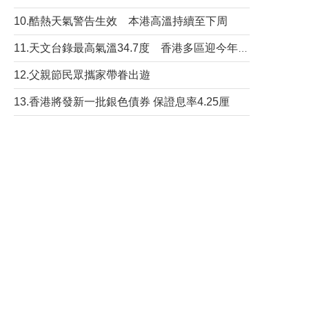
10.酷熱天氣警告生效 本港高溫持續至下周
11.天文台錄最高氣溫34.7度 香港多區迎今年最熱一天
12.父親節民眾攜家帶眷出遊
13.香港將發新一批銀色債券 保證息率4.25厘