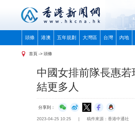
頭條
港澳
五年規劃
大灣區
台灣
內地
首頁
-> 頭條
中國女排前隊長惠若
結更多人
分享到：
2023-04-25 10:25
|
稿件來源：香港中通社