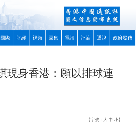
國際
財經
視頻
圖集
電訊
評論
通說
政府發佈
琪現身香港：願以排球連
【字號：
大
中
小
】