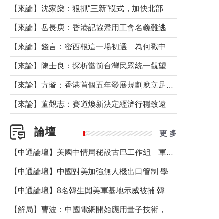
【來論】沈家燊：狠抓“三新”模式，加快北部都會區建設
【來論】岳長庚：香港記協濫用工會名義難逃法律制裁
【來論】錢言：密西根這一場初選，為何戳中了兩黨最痛的神經？
【來論】陳士良：探析當前台灣民眾統一觀望心態的深層成因
【來論】方璇：香港首個五年發展規劃應立足民生務實前行
【來論】董觀志：賽道煥新決定經濟行穩致遠
論壇
更 多
【中通論壇】美國中情局秘設古巴工作組 軍事行動箭在弦上？
【中通論壇】中國對美加強無人機出口管制 學者：貿易與安全考量兼有
【中通論壇】8名韓生闖美軍基地示威被捕 韓國年輕人反美情緒從何而來？
【解局】曹波：中國電網開始應用量子技術，以後會不再停電嗎？