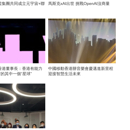
陞集團共同成立元宇宙+聯
馬斯克xAI出世 挑戰OpenAI沒商量
香港董事長：香港有能力
中國移動香港辦音樂會慶邁進新里程
”的其中一個“星球”
迎接智慧生活未來