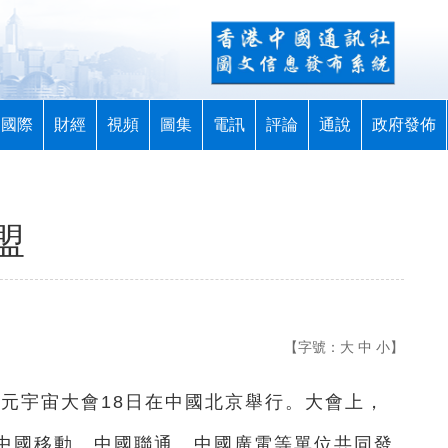
國際
財經
視頻
圖集
電訊
評論
通說
政府發佈
盟
【字號：
大
中
小
】
全球元宇宙大會18日在中國北京舉行。大會上，
中國移動、中國聯通、中國廣電等單位共同發