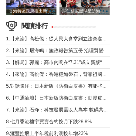
香港特區政府推出新一批銀色債券 每手1萬元保底息4.25厘
拜仁慕尼黑球星訪港 與球迷近距離互動
閱讀排行
1.【來論】高松傑：從人民大會堂到立法會宴會廳——香港管治新範式的完整拼圖
2.【來論】屠海鳴：施政報告第五份 治理質變脈絡清
3.【解局】郭麗：高市內閣在“7.31”成立新版“特高課”意欲何為？
4.【來論】高松傑：香港穩如磐石，背靠祖國才是真正的“終極護城河”
5.對話陳洋：日本新版《防衛白皮書》有哪些點值得警惕？
6.【中通論壇】日本新版防衛白皮書：動漫皮包藏不住軍國野心
7.【來論】石琤：科技發展需以人為本 數碼共融不應讓長者放棄傳統生活方式
8.七月香港樓宇買賣合約按月下跌28.8%
9.滙豐控股上半年稅前利潤按年增23%