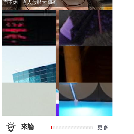
而不休，有人放眼大灣區
來論
更 多