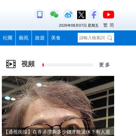
繁
简
2026年08月07日 星期五
社團
藝苑
旅遊
美食
視頻
更 多
【通視街採】在香港攢夠多少錢才敢退休？有人退