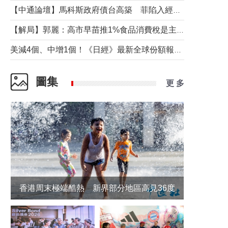
【中通論壇】馬科斯政府債台高築 菲陷入經濟困境與南海對抗惡循環？
【解局】郭麗：高市早苗推1%食品消費稅是主動作為還是被迫“飲鴆止渴”
美減4個、中增1個！《日經》最新全球份額報告透露了什麼？
圖集
更 多
香港周末極端酷熱 新界部分地區高見36度