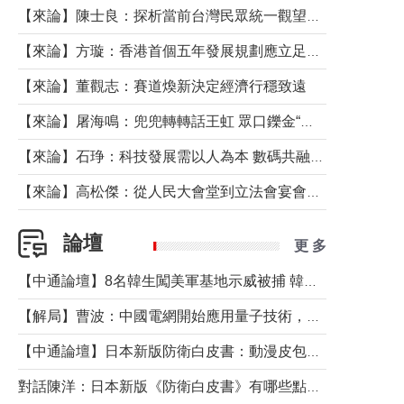
【來論】陳士良：探析當前台灣民眾統一觀望心態的深層成因
【來論】方璇：香港首個五年發展規劃應立足民生務實前行
【來論】董觀志：賽道煥新決定經濟行穩致遠
【來論】屠海鳴：兜兜轉轉話王虹 眾口鑠金“一邊倒”
【來論】石琤：科技發展需以人為本 數碼共融不應讓長者放棄傳統生活方式
【來論】高松傑：從人民大會堂到立法會宴會廳——香港管治新範式的完整拼圖
論壇
更 多
【中通論壇】8名韓生闖美軍基地示威被捕 韓國年輕人反美情緒從何而來？
【解局】曹波：中國電網開始應用量子技術，以後會不再停電嗎？
【中通論壇】日本新版防衛白皮書：動漫皮包藏不住軍國野心
對話陳洋：日本新版《防衛白皮書》有哪些點值得警惕？