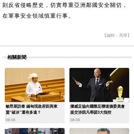
刻反省侵略歷史，切實尊重亞洲鄰國安全關切，
在軍事安全領域慎重行事。
【編輯：馬華】
相關新聞
敏昂萊訪泰 緬甸現政府距與東
挪威足協向國際足聯道德委員會
盟“破冰”還有多遠？
提交涉因凡蒂諾3大指控
08-08
08-08