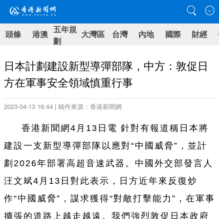
五年規
頭條
港澳
大灣區
台灣
內地
國際
財經
劃
日本計劃建設新型導彈部隊，中方：敦促日
方在軍事安全領域慎重行事
2023-04-13 16:44 | 稿件來源：香港新聞網
香港新聞網4月13日電 針對有報道稱日本將
建設一支新型導彈部隊以應對“中國威脅”，並計
劃2026年部署高超音速武器。中國外交部發言人
汪文斌4月13日對此表示，日方近年來反復炒
作“中國威脅”，謀求獲得“對敵打擊能力”，在軍事
擴張的道路上越走越遠。我們強烈敦促日本政府