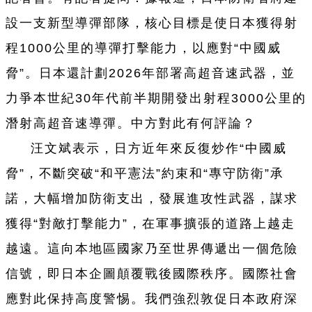
設一支新型導彈部隊，核心目標是使日本獲得射
程1000公里的導彈打擊能力，以應對“中國威
脅”。日本還計劃2026年部署高超音速武器，並
力爭本世紀30年代前半期開發出射程3000公里的
潛射高超音速導彈。中方對此有何評論？
汪文斌表示，日方近年來反復炒作“中國威
脅”，不斷突破“和平憲法”約束和“專守防衛”承
諾，大幅增加防衛支出，發展進攻性武器，謀求
獲得“對敵打擊能力”，在軍事擴張的道路上越走
越遠。這向本地區國家乃至世界傳遞出一個危險
信號，即日本企圖顛覆戰後國際秩序。國際社會
應對此保持高度警惕。我們強烈敦促日本政府深