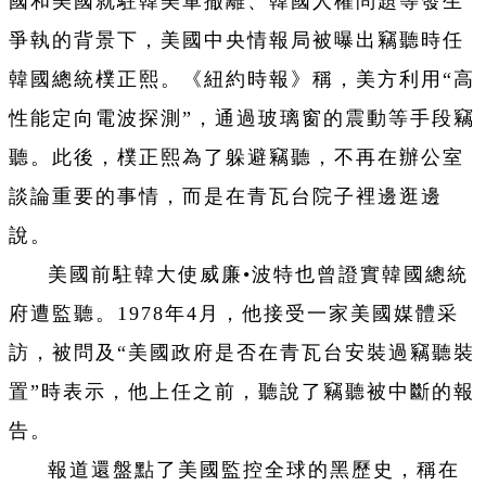
國和美國就駐韓美軍撤離、韓國人權問題等發生
爭執的背景下，美國中央情報局被曝出竊聽時任
韓國總統樸正熙。《紐約時報》稱，美方利用“高
性能定向電波探測”，通過玻璃窗的震動等手段竊
聽。此後，樸正熙為了躲避竊聽，不再在辦公室
談論重要的事情，而是在青瓦台院子裡邊逛邊
說。
美國前駐韓大使威廉•波特也曾證實韓國總統
府遭監聽。1978年4月，他接受一家美國媒體采
訪，被問及“美國政府是否在青瓦台安裝過竊聽裝
置”時表示，他上任之前，聽說了竊聽被中斷的報
告。
報道還盤點了美國監控全球的黑歷史，稱在