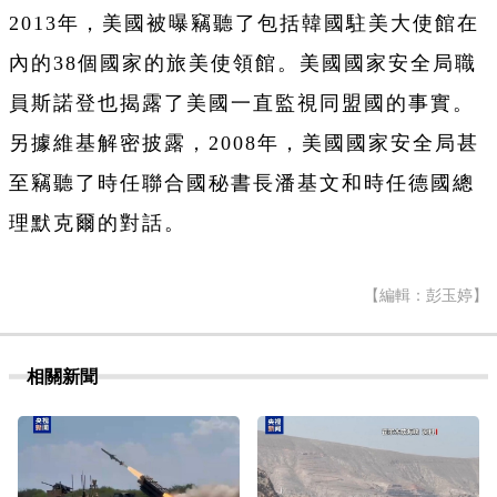
2013年，美國被曝竊聽了包括韓國駐美大使館在
內的38個國家的旅美使領館。美國國家安全局職
員斯諾登也揭露了美國一直監視同盟國的事實。
另據維基解密披露，2008年，美國國家安全局甚
至竊聽了時任聯合國秘書長潘基文和時任德國總
理默克爾的對話。
【編輯：彭玉婷】
相關新聞