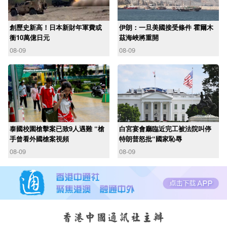
創歷史新高！日本新財年軍費或
伊朗：一旦美國接受條件 霍爾木
衝10萬億日元
茲海峽將重開
08-09
08-09
泰國校園槍擊案已致9人遇難 “槍
白宮宴會廳臨近完工被法院叫停
手曾看外國槍案視頻
特朗普怒批“國家恥辱
08-09
08-09