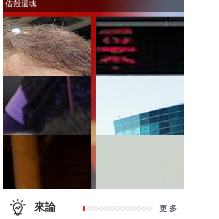
借殼還魂
來論
更 多