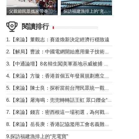
父親節民眾攜家帶眷出遊
探訪福建漁排上的“充電寶”
閱讀排行
1.【來論】董觀志：賽道煥新決定經濟行穩致遠
2.【解局】曹波：中國電網開始應用量子技術，以後會不再停電嗎？
3.【中通論壇】8名韓生闖美軍基地示威被捕 韓國年輕人反美情緒從何而來？
4.【來論】方璇：香港首個五年發展規劃應立足民生務實前行
5.【來論】陳士良：探析當前台灣民眾統一觀望心態的深層成因
6.【來論】屠海鳴：兜兜轉轉話王虹 眾口鑠金“一邊倒”
7.【來論】錢言：密西根這一場初選，為何戳中了兩黨最痛的神經？
8.【來論】岳長庚：香港記協濫用工會名義難逃法律制裁
9.探訪福建漁排上的“充電寶”