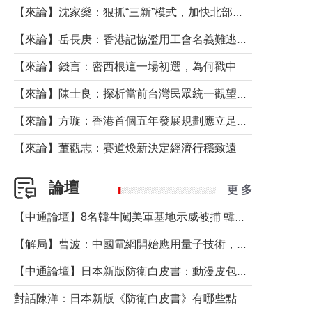
【來論】沈家燊：狠抓“三新”模式，加快北部都會區建設
【來論】岳長庚：香港記協濫用工會名義難逃法律制裁
【來論】錢言：密西根這一場初選，為何戳中了兩黨最痛的神經？
【來論】陳士良：探析當前台灣民眾統一觀望心態的深層成因
【來論】方璇：香港首個五年發展規劃應立足民生務實前行
【來論】董觀志：賽道煥新決定經濟行穩致遠
論壇
更 多
【中通論壇】8名韓生闖美軍基地示威被捕 韓國年輕人反美情緒從何而來？
【解局】曹波：中國電網開始應用量子技術，以後會不再停電嗎？
【中通論壇】日本新版防衛白皮書：動漫皮包藏不住軍國野心
對話陳洋：日本新版《防衛白皮書》有哪些點值得警惕？