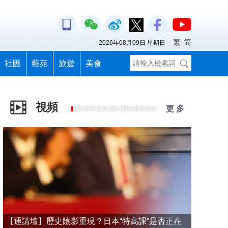
繁
简
2026年08月09日 星期日
社團
藝苑
旅遊
美食
視頻
更 多
【通講壇】歷史陰影重現？日本“特高課”是否正在