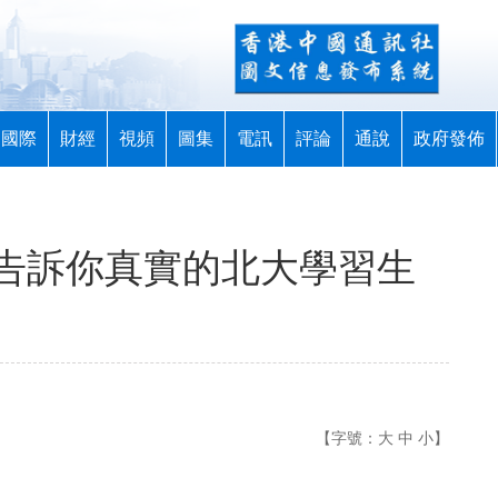
國際
財經
視頻
圖集
電訊
評論
通說
政府發佈
告訴你真實的北大學習生
【字號：
大
中
小
】