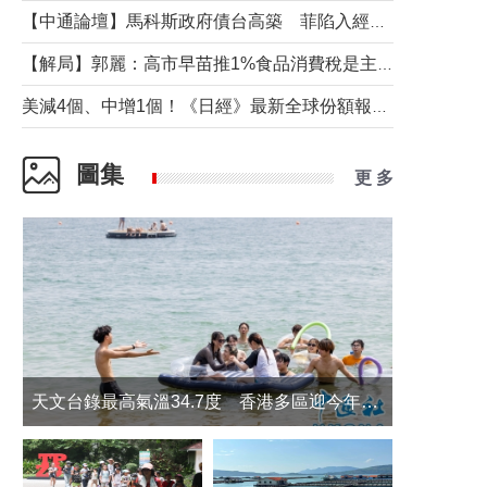
【中通論壇】馬科斯政府債台高築 菲陷入經濟困境與南海對抗惡循環？
【解局】郭麗：高市早苗推1%食品消費稅是主動作為還是被迫“飲鴆止渴”
美減4個、中增1個！《日經》最新全球份額報告透露了什麼？
圖集
更 多
天文台錄最高氣溫34.7度 香港多區迎今年最熱一天