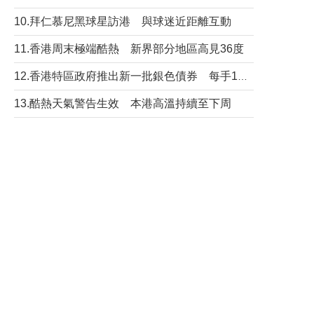
10.拜仁慕尼黑球星訪港 與球迷近距離互動
11.香港周末極端酷熱 新界部分地區高見36度
12.香港特區政府推出新一批銀色債券 每手1萬元保底息4.25厘
13.酷熱天氣警告生效 本港高溫持續至下周