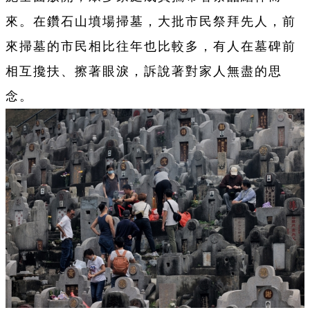
來。在鑽石山墳場掃墓，大批市民祭拜先人，前
來掃墓的市民相比往年也比較多，有人在墓碑前
相互攙扶、擦著眼淚，訴說著對家人無盡的思
念。