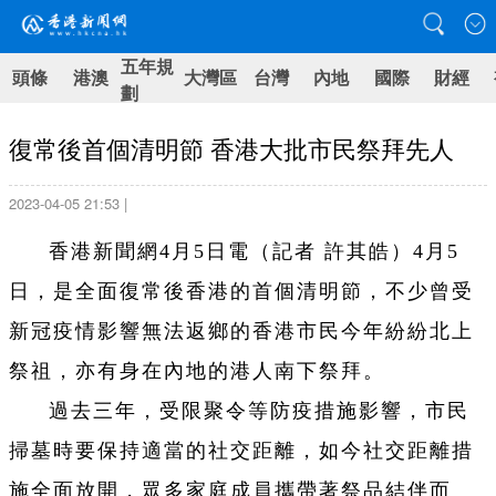
五年規
頭條
港澳
大灣區
台灣
內地
國際
財經
劃
復常後首個清明節 香港大批市民祭拜先人
2023-04-05 21:53 |
香港新聞網4月5日電（記者 許其皓）4月5
日，是全面復常後香港的首個清明節，不少曾受
新冠疫情影響無法返鄉的香港市民今年紛紛北上
祭祖，亦有身在內地的港人南下祭拜。
過去三年，受限聚令等防疫措施影響，市民
掃墓時要保持適當的社交距離，如今社交距離措
施全面放開，眾多家庭成員攜帶著祭品結伴而