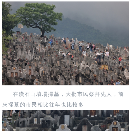
在鑽石山墳場掃墓，大批市民祭拜先人，前
來掃墓的市民相比往年也比較多