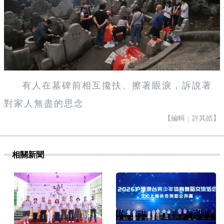
有人在墓碑前相互攙扶、擦著眼淚，訴說著
對家人無盡的思念
【編輯：許其皓】
相關新聞