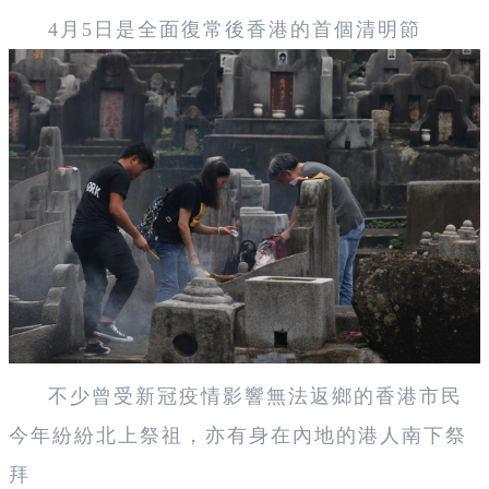
4月5日是全面復常後香港的首個清明節
不少曾受新冠疫情影響無法返鄉的香港市民
今年紛紛北上祭祖，亦有身在內地的港人南下祭
拜