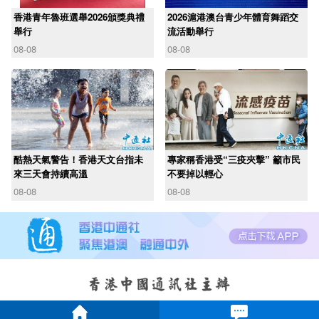
香港青年魯班選舉2026頒獎典禮
2026滬港澳台青少年體育舞蹈交
舉行
流活動舉行
08-08
08-08
酷熱天氣警告！香港天文台指未
專家稱香港受“三疫夾擊” 籲市民
來三天會持續高溫
不要掉以輕心
08-08
08-08