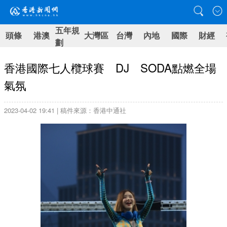
五年規
頭條
港澳
大灣區
台灣
內地
國際
財經
劃
香港國際七人欖球賽 DJ SODA點燃全場
氣氛
2023-04-02 19:41 | 稿件來源：香港中通社