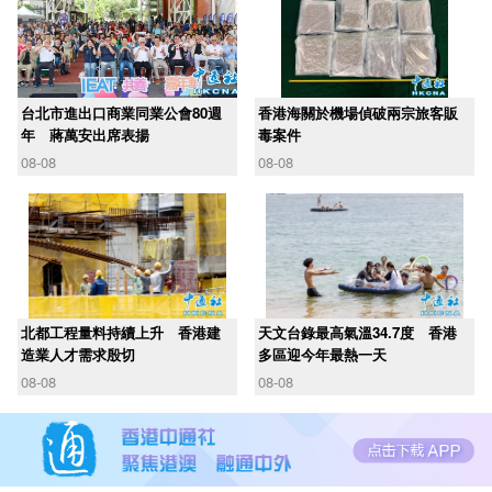
台北市進出口商業同業公會80週
香港海關於機場偵破兩宗旅客販
年 蔣萬安出席表揚
毒案件
08-08
08-08
北都工程量料持續上升 香港建
天文台錄最高氣溫34.7度 香港
造業人才需求殷切
多區迎今年最熱一天
08-08
08-08