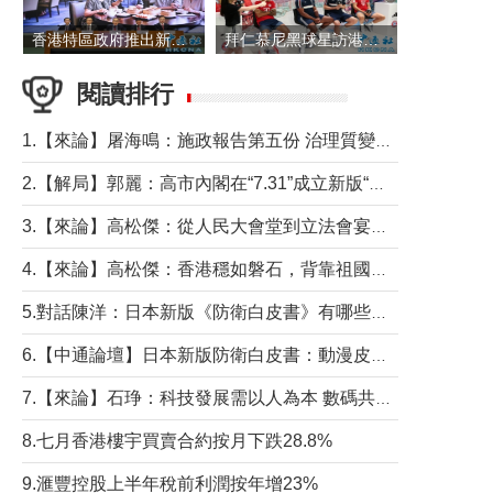
香港特區政府推出新一批銀色債券 每手1萬元保底息4.25厘
拜仁慕尼黑球星訪港 與球迷近距離互動
閱讀排行
1.【來論】屠海鳴：施政報告第五份 治理質變脈絡清
2.【解局】郭麗：高市內閣在“7.31”成立新版“特高課”意欲何為？
3.【來論】高松傑：從人民大會堂到立法會宴會廳——香港管治新範式的完整拼圖
4.【來論】高松傑：香港穩如磐石，背靠祖國才是真正的“終極護城河”
5.對話陳洋：日本新版《防衛白皮書》有哪些點值得警惕？
6.【中通論壇】日本新版防衛白皮書：動漫皮包藏不住軍國野心
7.【來論】石琤：科技發展需以人為本 數碼共融不應讓長者放棄傳統生活方式
8.七月香港樓宇買賣合約按月下跌28.8%
9.滙豐控股上半年稅前利潤按年增23%