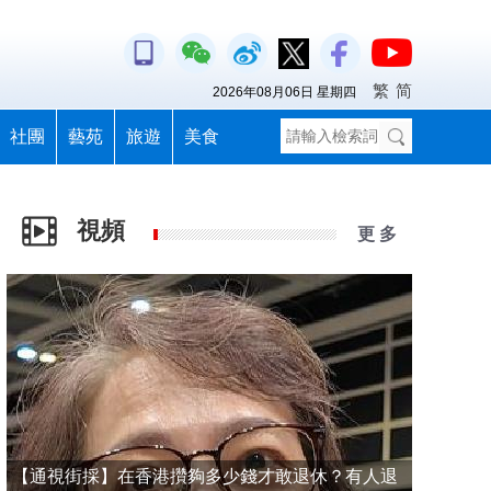
繁
简
2026年08月06日 星期四
社團
藝苑
旅遊
美食
視頻
更 多
【通視街採】在香港攢夠多少錢才敢退休？有人退