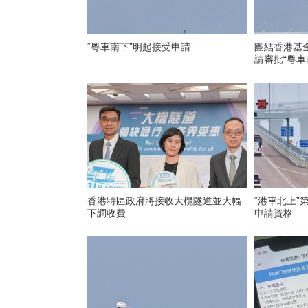
“粵車南下”明起接受申請
團結香港基
請審批“粵車
香港特區政府將接收大欖隧道並大幅
“港車北上”
下調收費
申請資格