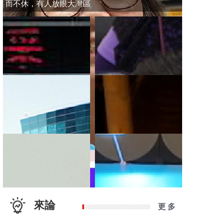
而不休，有人放眼大灣區
來論
更 多