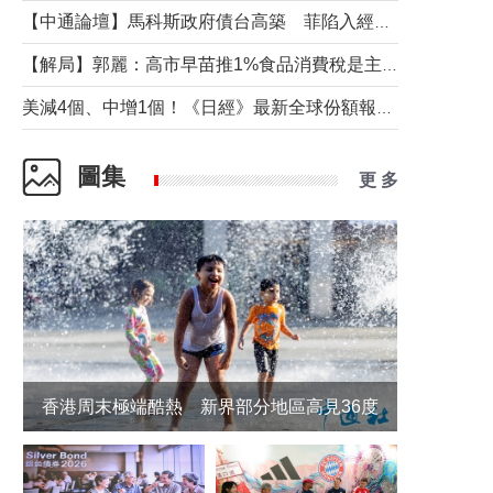
【中通論壇】馬科斯政府債台高築 菲陷入經濟困境與南海對抗惡循環？
【解局】郭麗：高市早苗推1%食品消費稅是主動作為還是被迫“飲鴆止渴”
美減4個、中增1個！《日經》最新全球份額報告透露了什麼？
圖集
更 多
香港周末極端酷熱 新界部分地區高見36度