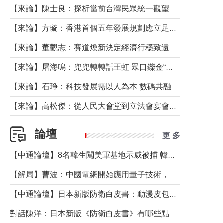
【來論】陳士良：探析當前台灣民眾統一觀望心態的深層成因
【來論】方璇：香港首個五年發展規劃應立足民生務實前行
【來論】董觀志：賽道煥新決定經濟行穩致遠
【來論】屠海鳴：兜兜轉轉話王虹 眾口鑠金“一邊倒”
【來論】石琤：科技發展需以人為本 數碼共融不應讓長者放棄傳統生活方式
【來論】高松傑：從人民大會堂到立法會宴會廳——香港管治新範式的完整拼圖
論壇
更 多
【中通論壇】8名韓生闖美軍基地示威被捕 韓國年輕人反美情緒從何而來？
【解局】曹波：中國電網開始應用量子技術，以後會不再停電嗎？
【中通論壇】日本新版防衛白皮書：動漫皮包藏不住軍國野心
對話陳洋：日本新版《防衛白皮書》有哪些點值得警惕？