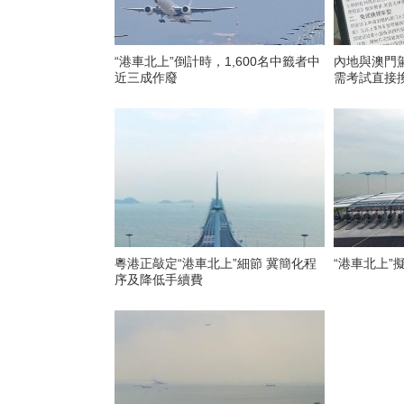
“港車北上”倒計時，1,600名中籤者中
內地與澳門
近三成作廢
需考試直接
粵港正敲定“港車北上”細節 冀簡化程
“港車北上”
序及降低手續費