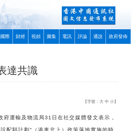
國際
財經
視頻
圖集
電訊
評論
通說
政府發佈
表達共識
【字號：
大
中
小
】
區政府運輸及物流局31日在社交媒體發文表示，
不設配額計劃”（港車北上）政策落地實施的時