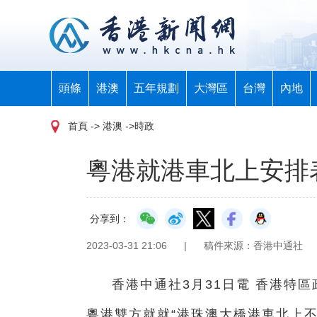
頭條
港澳
五年規劃
大灣區
台灣
內地
首頁
-> 港澳 ->時政
粵港就港車北上安排
分享到：
2023-03-31 21:06
|
稿件來源：香港中通社
香港中通社3月31日電 香港特
粵港雙方就就“港珠澳大橋港車北上