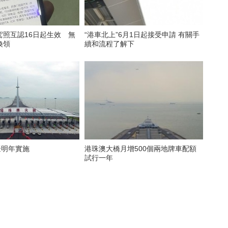
駕照互認16日起生效 無
“港車北上”6月1日起接受申請 有關手
換領
續和流程了解下
擬明年實施
港珠澳大橋月增500個兩地牌車配額
試行一年