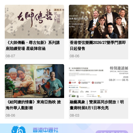
《大師傳藝・尋古知新》系列講
香港管弦樂團2026/27樂季門票即
座陸續登場 星級陣容涵
日起發售
08-07
08-06
《給阿嬤的情書》東南亞熱映 掀
融藝萬象｜雙展區同步開放！明
海外華人觀影潮
畫廊特展8月1日率先亮
08-06
08-03