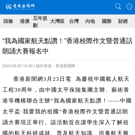
五年規
頭條
港澳
大灣區
台灣
內地
國際
財經
劃
“我為國家航天點讚！”香港校際作文暨普通話
朗誦大賽報名中
2023-03-23 10:39 | 稿件來源：香港新聞網
香港新聞網3月23日電 為慶祝中國載人航天
工程30周年，由中國太平保險集團主辦、藝術香
港等機構聯合主辦“我為國家航天點讚！——中國
太平盃·我愛我的祖國”香港校際作文暨普通話朗
誦大賽現正舉行。該活動旨在讓學生深入了解祖
國的航天科研成就、普及航天知識、培養航天興