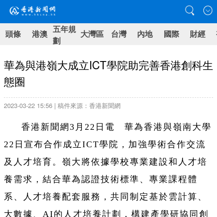
五年規
頭條
港澳
大灣區
台灣
內地
國際
財經
劃
華為與港嶺大成立ICT學院助完善香港創科生
態圈
2023-03-22 15:56 | 稿件來源：香港新聞網
香港新聞網3月22日電 華為香港與嶺南大學
22日宣布合作成立ICT學院，加強學術合作交流
及人才培育。嶺大將依據學校專業建設和人才培
養需求，結合華為認證技術標準、專業課程體
系、人才培養配套服務，共同制定基於雲計算、
大數據、AI的人才培養計劃，構建產學研協同創