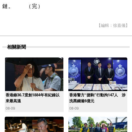
鏈。 （完）
【編輯：徐嘉儀】
相關新聞
香港錄36.7度創1884年有紀錄以
香港警方“捷駒”行動拘147人 涉
來最高溫
洗黑錢逾6億元
08-09
08-09