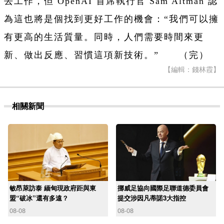
去工作，但 OpenAI 首席執行官 Sam Altman 認
為這也將是個找到更好工作的機會：“我們可以擁
有更高的生活質量。同時，人們需要時間來更
新、做出反應、習慣這項新技術。” （完）
【編輯：錢林霞】
相關新聞
敏昂萊訪泰 緬甸現政府距與東
挪威足協向國際足聯道德委員會
盟“破冰”還有多遠？
提交涉因凡蒂諾3大指控
08-08
08-08