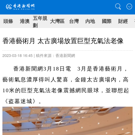
五年規
頭條
港澳
大灣區
台灣
內地
國際
財經
劃
香港藝術月 太古廣場放置巨型充氣法老像
2023-03-18 16:45 | 稿件來源：香港新聞網
香港新聞網3月18日電 3月是香港藝術月，
藝術氣息濃厚得叫人驚喜，金鐘太古廣場內，高
10米的巨型充氣法老像震撼網民眼球，並聯想起
《盗墓迷城》。