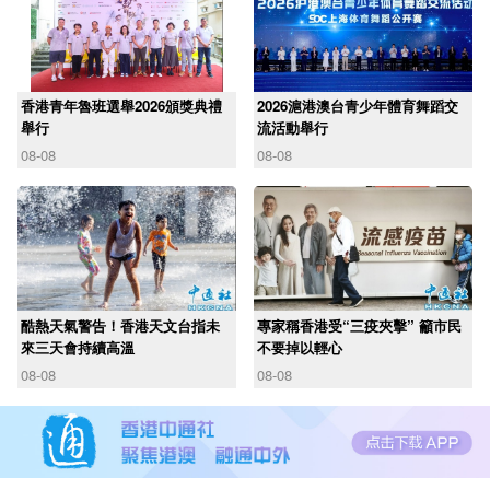
香港青年魯班選舉2026頒獎典禮
2026滬港澳台青少年體育舞蹈交
舉行
流活動舉行
08-08
08-08
酷熱天氣警告！香港天文台指未
專家稱香港受“三疫夾擊” 籲市民
來三天會持續高溫
不要掉以輕心
08-08
08-08