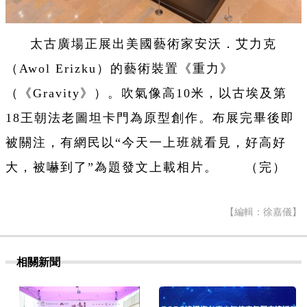
太古廣場正展出美國藝術家安沃．艾力克
（Awol Erizku）的藝術裝置《重力》
（《Gravity》）。吹氣像高10米，以古埃及第
18王朝法老圖坦卡門為原型創作。布展完畢後即
被關注，有網民以“今天一上班就看見，好高好
大，被嚇到了”為題發文上載相片。 （完）
【編輯：徐嘉儀】
相關新聞