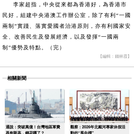
李家超指，中央從來都為香港好，為香港市
民好，組建中央港澳工作辦公室，除了有利“一國
兩制”實踐、落實愛國者治港原則，亦有利國家安
全、改善民生及發展經濟，以及發揮“一國兩
制”優勢及特點。（完）
【編輯：錢林霞】
相關新聞
通說：突破萬億！台灣地區軍費
觀察：2026年北戴河專家休假活
再創新高，錢花哪了？
動的“風向標”