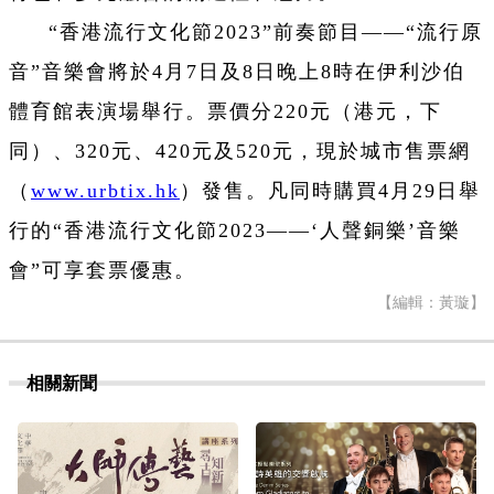
“香港流行文化節2023”前奏節目——“
流行原
音
”音樂會將於4月7日及8日晚上8時在伊利沙伯
體育館表演場舉行。票價分220元（港元，下
同）、320元、420元及520元，現於城市售票網
（
www.urbtix.hk
）發售。凡同時購買4月29日舉
行的“香港流行文化節2023——‘
人聲銅樂’
音樂
會”可享套票優惠。
【編輯：黃璇】
相關新聞