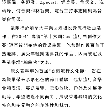
譚嘉儀、谷婭溦、Zpecial、鍾柔美、詹天文、冼
靖峰、何晉樂和林智樂。電台主持李志剛則為音
樂會司儀。
嚴勵行於加拿大畢業回港後投身流行歌曲製
作，在2004年奪得“第十六屆Cash流行曲創作大
賽”冠軍後開始他的音樂生涯。他曾製作數百首耳
熟能詳、廣受年輕樂迷喜愛的作品，因而被冠以
香港樂壇“編曲俠”之名。
康文署舉辦的首屆“香港流行文化節”，旨在
為觀眾帶來形形色色的節目體驗，包括流行音樂
會和表演、專題展覽、電影放映、戶外及外展活
動等，希望透過不同面向，展現香港獨特的文化
特色和多元融合的創造性和魅力。