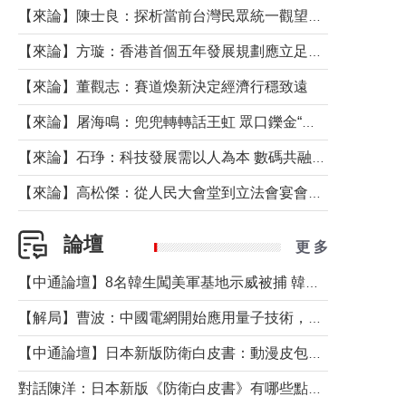
【來論】陳士良：探析當前台灣民眾統一觀望心態的深層成因
【來論】方璇：香港首個五年發展規劃應立足民生務實前行
【來論】董觀志：賽道煥新決定經濟行穩致遠
【來論】屠海鳴：兜兜轉轉話王虹 眾口鑠金“一邊倒”
【來論】石琤：科技發展需以人為本 數碼共融不應讓長者放棄傳統生活方式
【來論】高松傑：從人民大會堂到立法會宴會廳——香港管治新範式的完整拼圖
論壇
更 多
【中通論壇】8名韓生闖美軍基地示威被捕 韓國年輕人反美情緒從何而來？
【解局】曹波：中國電網開始應用量子技術，以後會不再停電嗎？
【中通論壇】日本新版防衛白皮書：動漫皮包藏不住軍國野心
對話陳洋：日本新版《防衛白皮書》有哪些點值得警惕？