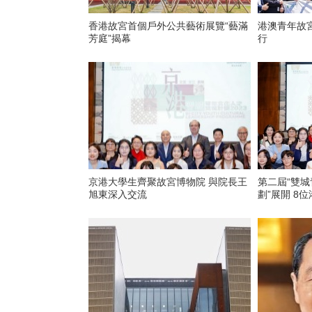
香港故宮首個戶外公共藝術展覽“藝滿
港澳青年故
芳庭”揭幕
行
京港大學生齊聚故宮博物院 與院長王
第二屆“雙
旭東深入交流
劃”展開 8