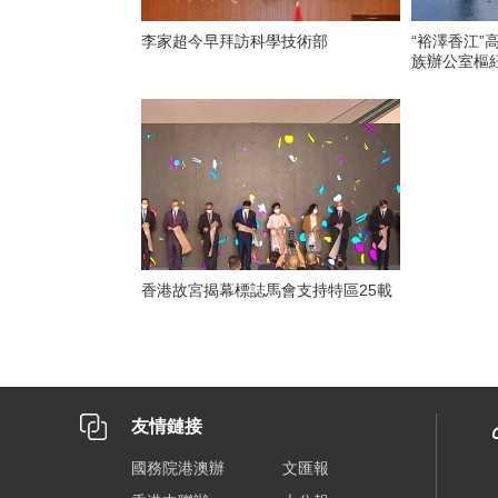
李家超今早拜訪科學技術部
“裕澤香江”
族辦公室樞
香港故宮揭幕標誌馬會支持特區25載
友情鏈接
國務院港澳辦
文匯報