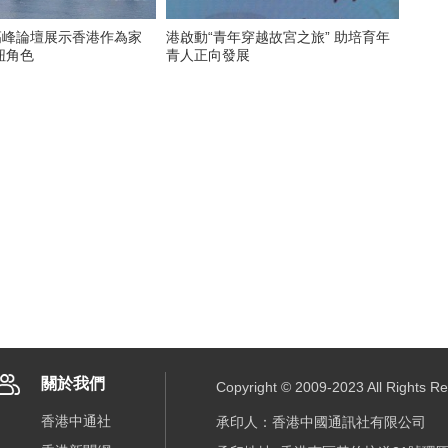
高峰論壇展示香港作為家
港啟動“青年穿越故宮之旅” 助培育年
紐角色
青人正向發展
關於我們
Copyright © 2009-2023 All R
香港中通社
承印人：香港中國通訊社有限公司