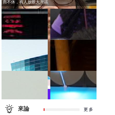
而不休，有人放眼大灣區
來論
更 多