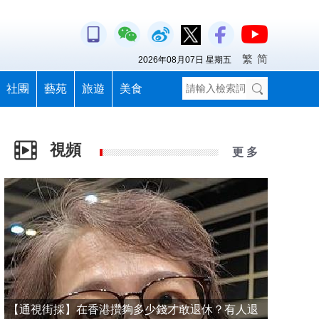
繁
简
2026年08月07日 星期五
社團
藝苑
旅遊
美食
視頻
更 多
【通視街採】在香港攢夠多少錢才敢退休？有人退