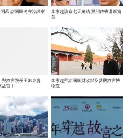
今開幕 謝國民將在港設家
李家超訪京七天總結 冀開啟香港新篇
章
｜與故宮院長王旭東會
李家超拜訪國家財政部及參觀故宮博
京故宮！
物院