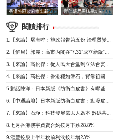
香港特區政府推出新一批銀色債券 每手1萬元保底息4.25厘
拜仁慕尼黑球星訪港 與球迷近距離互動
閱讀排行
1.【來論】屠海鳴：施政報告第五份 治理質變脈絡清
2.【解局】郭麗：高市內閣在“7.31”成立新版“特高課”意欲何為？
3.【來論】高松傑：從人民大會堂到立法會宴會廳——香港管治新範式的完整拼圖
4.【來論】高松傑：香港穩如磐石，背靠祖國才是真正的“終極護城河”
5.對話陳洋：日本新版《防衛白皮書》有哪些點值得警惕？
6.【中通論壇】日本新版防衛白皮書：動漫皮包藏不住軍國野心
7.【來論】石琤：科技發展需以人為本 數碼共融不應讓長者放棄傳統生活方式
8.七月香港樓宇買賣合約按月下跌28.8%
9.滙豐控股上半年稅前利潤按年增23%