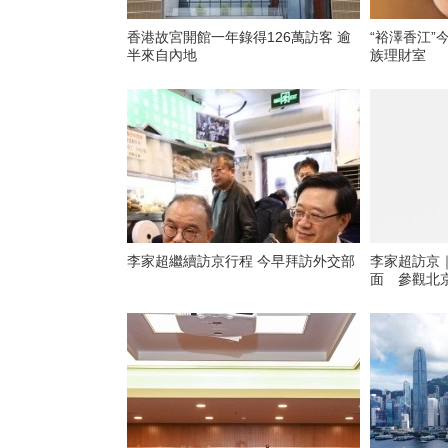
香港故宮開館一年錄得126萬訪客 逾
“裕澤香江”
半來自內地
族理財室
李家超繼續訪京行程 今早拜訪外交部
李家超訪京
面 參觀北