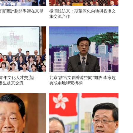
宮實習計劃開學禮在京舉
楊潤雄訪京：期望深化內地與香港文
旅交流合作
城青年文化人才交流計
北京“故宮文創香港空間”開放 李家超
位港生赴京交流
冀成兩地聯繫橋樑