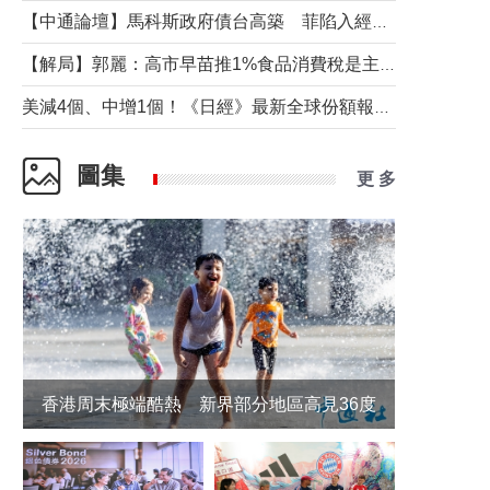
【中通論壇】馬科斯政府債台高築 菲陷入經濟困境與南海對抗惡循環？
【解局】郭麗：高市早苗推1%食品消費稅是主動作為還是被迫“飲鴆止渴”
美減4個、中增1個！《日經》最新全球份額報告透露了什麼？
圖集
更 多
香港周末極端酷熱 新界部分地區高見36度