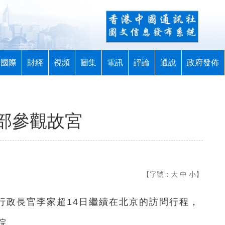
國際
財經
視頻
圖集
電訊
評論
通說
政府發佈
部參觀故宮
【字號：
大
中
小
】
區行政長官李家超14日繼續在北京的訪問行程，
院。