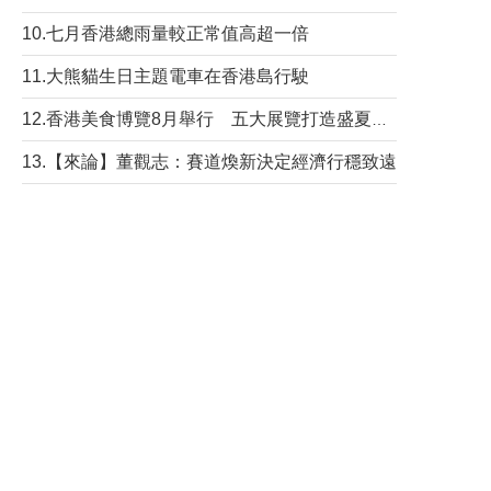
10.七月香港總雨量較正常值高超一倍
11.大熊貓生日主題電車在香港島行駛
12.香港美食博覽8月舉行 五大展覽打造盛夏嘉年華
13.【來論】董觀志：賽道煥新決定經濟行穩致遠