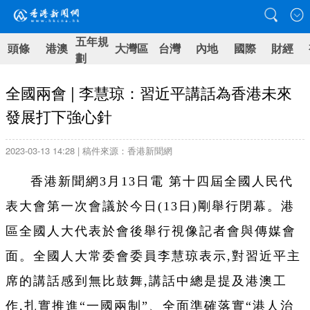
五年規
頭條
港澳
大灣區
台灣
內地
國際
財經
劃
全國兩會 | 李慧琼：習近平講話為香港未來
發展打下強心針
2023-03-13 14:28 | 稿件來源：香港新聞網
香港新聞網3月13日電 第十四屆全國人民代
表大會第一次會議於今日(13日)剛舉行閉幕。港
區全國人大代表於會後舉行視像記者會與傳媒會
面。全國人大常委會委員李慧琼表示,對習近平主
席的講話感到無比鼓舞,講話中總是提及港澳工
作,扎實推進“一國兩制”、全面準確落實“港人治