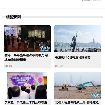
相關新聞
香港下半年盛事經濟布局曝光 瞄
香港8月10日報章社評摘要
準59億消費增量
08-10
08-10
李家超：爭取第三季內公布香港
北都工程量料持續上升 香港建造