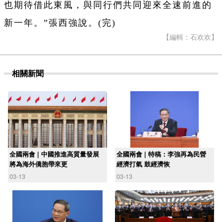
也期待借此東風，與同行們共同迎來全速前進的
新一年。”張西強說。(完)
【編輯：石欢欢】
相關新聞
全國兩會 | 中國推進高質量發展
全國兩會 | 特稿：李強再為民營
將為海外僑胞帶來更
經濟打氣 鼓經濟恢
03-13
03-13