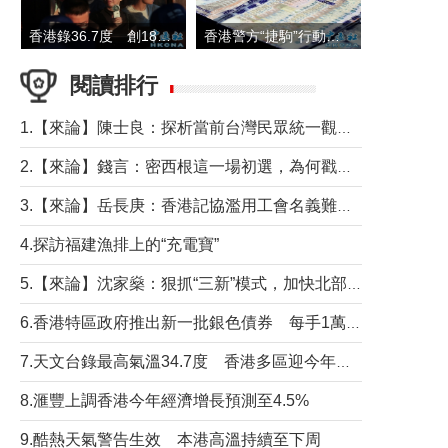
香港錄36.7度 創1884年有紀錄以來最高溫
香港警方“捷駒”行動拘147人 涉洗黑錢逾6億元
閱讀排行
1.【來論】陳士良：探析當前台灣民眾統一觀望心態的深層成因
2.【來論】錢言：密西根這一場初選，為何戳中了兩黨最痛的神經？
3.【來論】岳長庚：香港記協濫用工會名義難逃法律制裁
4.探訪福建漁排上的“充電寶”
5.【來論】沈家燊：狠抓“三新”模式，加快北部都會區建設
6.香港特區政府推出新一批銀色債券 每手1萬元保底息4.25厘
7.天文台錄最高氣溫34.7度 香港多區迎今年最熱一天
8.滙豐上調香港今年經濟增長預測至4.5%
9.酷熱天氣警告生效 本港高溫持續至下周