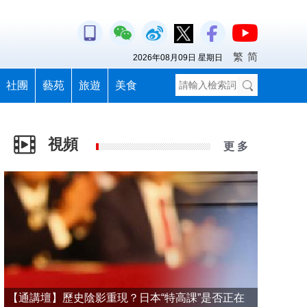
繁
简
2026年08月09日 星期日
社團
藝苑
旅遊
美食
視頻
更 多
【通講壇】歷史陰影重現？日本“特高課”是否正在