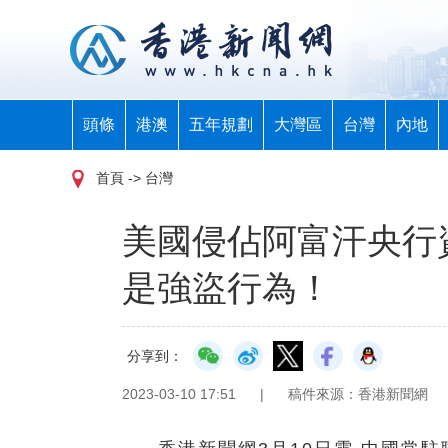
頭條
港澳
五年規劃
大灣區
台灣
內地
首頁
-> 台灣
美國侵佔阿富汗央行
是強盜行為！
分享到：
2023-03-10 17:51
|
稿件來源：香港新聞網