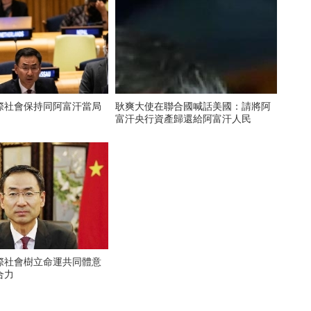
際社會保持同阿富汗當局
耿爽大使在聯合國喊話美國：請將阿
富汗央行資產歸還給阿富汗人民
際社會樹立命運共同體意
合力