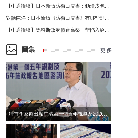
【中通論壇】日本新版防衛白皮書：動漫皮包藏不住軍國野心
對話陳洋：日本新版《防衛白皮書》有哪些點值得警惕？
【中通論壇】馬科斯政府債台高築 菲陷入經濟困境與南海對抗惡循環？
圖集
更 多
​特首李家超出席香港第一個五年規劃及2026年《施政報告》地區諮詢會