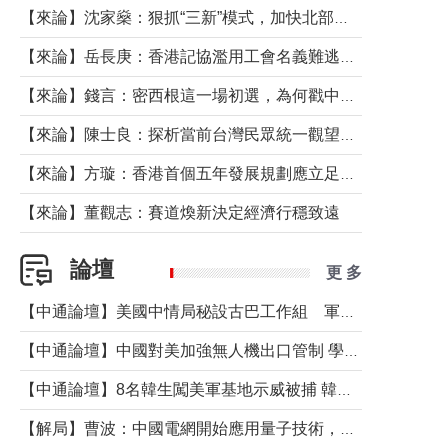
【來論】沈家燊：狠抓“三新”模式，加快北部都會區建設
【來論】岳長庚：香港記協濫用工會名義難逃法律制裁
【來論】錢言：密西根這一場初選，為何戳中了兩黨最痛的神經？
【來論】陳士良：探析當前台灣民眾統一觀望心態的深層成因
【來論】方璇：香港首個五年發展規劃應立足民生務實前行
【來論】董觀志：賽道煥新決定經濟行穩致遠
論壇
更 多
【中通論壇】美國中情局秘設古巴工作組 軍事行動箭在弦上？
【中通論壇】中國對美加強無人機出口管制 學者：貿易與安全考量兼有
【中通論壇】8名韓生闖美軍基地示威被捕 韓國年輕人反美情緒從何而來？
【解局】曹波：中國電網開始應用量子技術，以後會不再停電嗎？