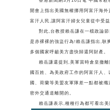
香港新聞網3月10日電 中國常
開會上指出美國無權挪用阿富汗海外
富汗人民,讓阿富汗婦女兒童從中受益
對此,台教授賴岳謙在一檔政論節
是赤裸裸的強盜行為!賴岳謙指出,耿
多個國家呼籲美方盡快歸還阿財產。
賴岳謙還提到,美軍當時倉皇撤離
國百姓、為美政府工作的阿富汗人、
國、荷蘭等美盟友軍隊差一點都被殲
密外交通道離開的。
賴岳謙表示,種種行為都可看出美