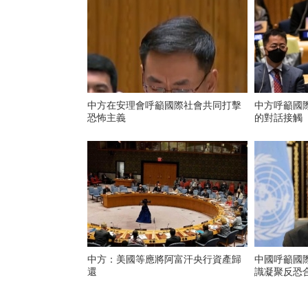
中方在安理會呼籲國際社會共同打擊
中方呼籲國
恐怖主義
的對話接觸
中方：美國等應將阿富汗央行資產歸
中國呼籲國
還
識凝聚反恐