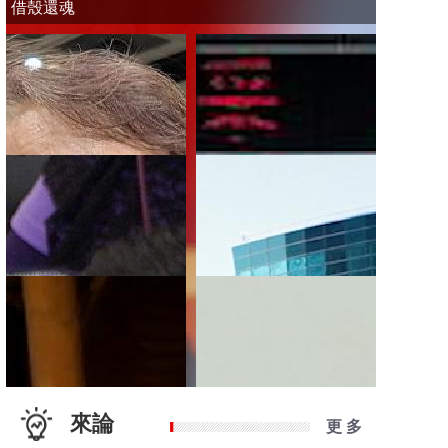
借殼還魂
來論
更 多