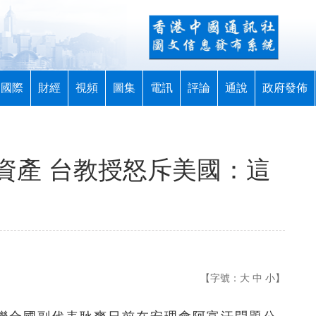
國際
財經
視頻
圖集
電訊
評論
通說
政府發佈
資產 台教授怒斥美國：這
【字號：
大
中
小
】