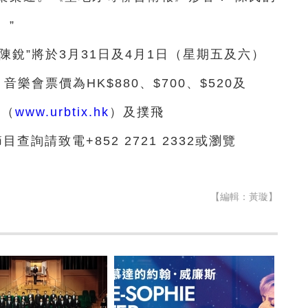
。”
陳銳”將於3月31日及4月1日（星期五及六）
會票價為HK$880、$700、$520及
網（
www.urbtix.hk
）及撲飛
查詢請致電+852 2721 2332或瀏覽
【編輯：黃璇】