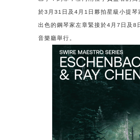
於3月31日及4月1日夥拍星級小提
出色的鋼琴家左章緊接於4月7日及
音樂廳舉行。