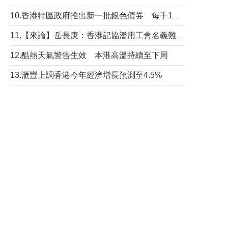
10.香港特區政府推出新一批銀色債券 每手1萬元保底息4.25厘
11.【來論】岳長庚：香港記協濫用工會名義難逃法律制裁
12.酷熱天氣警告生效 本港高溫持續至下周
13.滙豐上調香港今年經濟增長預測至4.5%