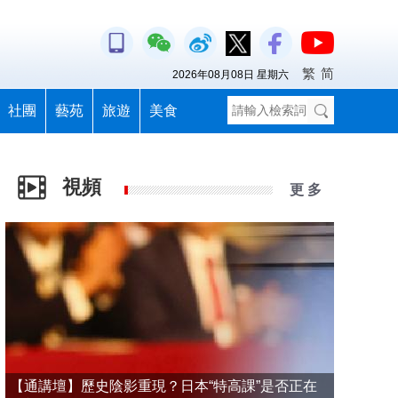
繁
简
2026年08月08日 星期六
社團
藝苑
旅遊
美食
視頻
更 多
【通講壇】歷史陰影重現？日本“特高課”是否正在