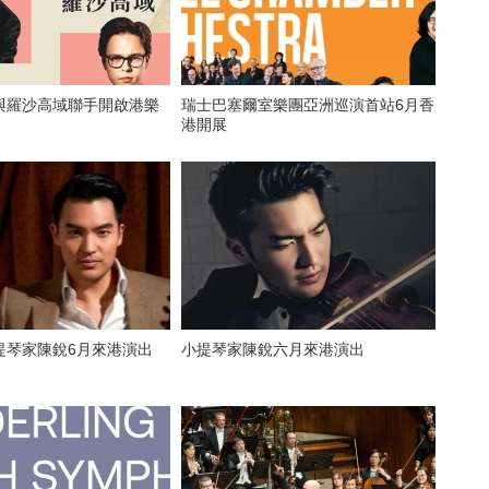
與羅沙高域聯手開啟港樂
瑞士巴塞爾室樂團亞洲巡演首站6月香
港開展
提琴家陳銳6月來港演出
小提琴家陳銳六月來港演出