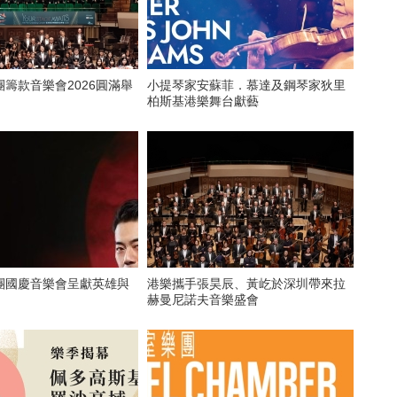
籌款音樂會2026圓滿舉
小提琴家安蘇菲．慕達及鋼琴家狄里
柏斯基港樂舞台獻藝
團國慶音樂會呈獻英雄與
港樂攜手張昊辰、黃屹於深圳帶來拉
赫曼尼諾夫音樂盛會