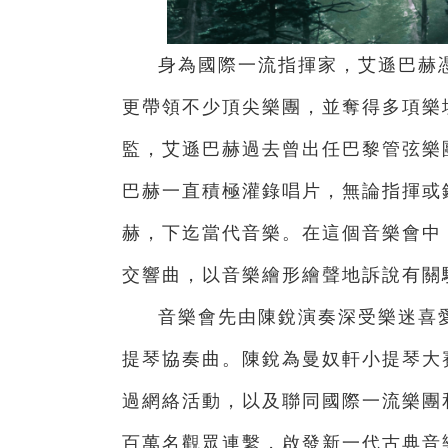
身為國際一流指揮家，艾遜巴赫
更帶領不少頂尖樂團，並奪得多項樂
監，艾遜巴赫過去曾出任巴黎管弦樂
巴赫一直積極灌錄唱片，無論指揮或
赫，下迄當代音樂。在這個音樂會中
交響曲，以音樂繪形繪聲地訴說有關
音樂會先由陳銳演奏深受樂迷喜
提琴協奏曲。陳銳為曼奴軒小提琴大
過網絡活動，以及聯同國際一流樂團
百萬名觀眾連繫，啟發新一代古典音