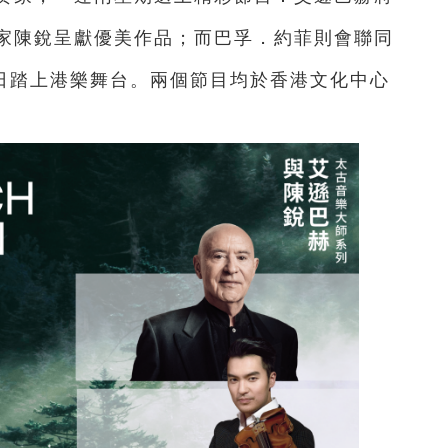
琴家陳銳呈獻優美作品；而巴孚．約菲則會聯同
8日踏上港樂舞台。兩個節目均於香港文化中心