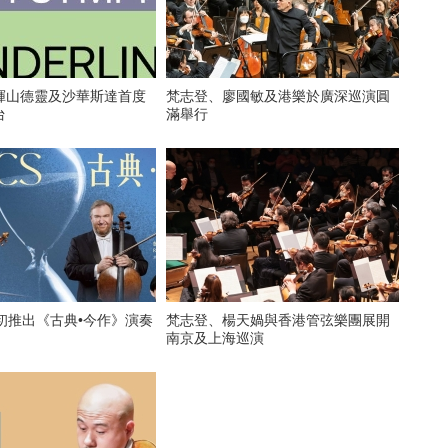
揮山德靈及沙華斯達首度
梵志登、廖國敏及港樂於廣深巡演圓
台
滿舉行
初推出《古典•今作》演奏
梵志登、楊天媧與香港管弦樂團展開
南京及上海巡演