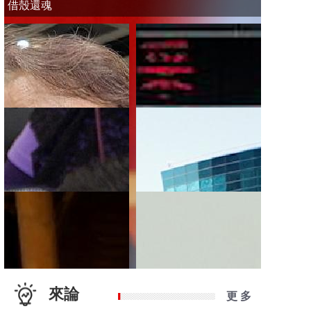
借殼還魂
來論
更 多