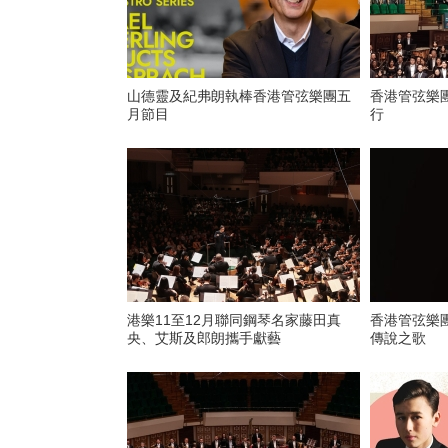
山德靈及紀弗朗執棒香港管弦樂團五
香港管弦樂團
月節目
行
港樂11至12月聯同鋼琴名家藤田真
香港管弦樂
央、艾斯及郎朗攜手獻藝
傳說之歌