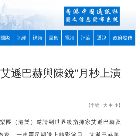
國際
財經
視頻
圖集
電訊
評論
通說
政府發佈
：艾遜巴赫與陳銳”月杪上演
【字號：
大
中
小
】
弦樂團（港樂）邀請到世界級指揮家艾遜巴赫及
奏家，一連兩星期送上精彩節目：艾遜巴赫將