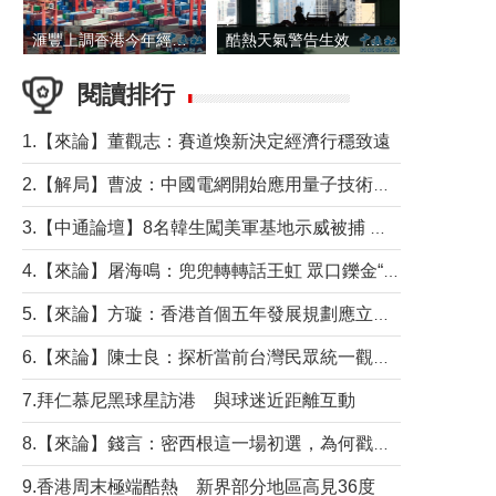
滙豐上調香港今年經濟增長預測至4.5%
酷熱天氣警告生效 本港高溫持續至下周
閱讀排行
1.【來論】董觀志：賽道煥新決定經濟行穩致遠
2.【解局】曹波：中國電網開始應用量子技術，以後會不再停電嗎？
3.【中通論壇】8名韓生闖美軍基地示威被捕 韓國年輕人反美情緒從何而來？
4.【來論】屠海鳴：兜兜轉轉話王虹 眾口鑠金“一邊倒”
5.【來論】方璇：香港首個五年發展規劃應立足民生務實前行
6.【來論】陳士良：探析當前台灣民眾統一觀望心態的深層成因
7.拜仁慕尼黑球星訪港 與球迷近距離互動
8.【來論】錢言：密西根這一場初選，為何戳中了兩黨最痛的神經？
9.香港周末極端酷熱 新界部分地區高見36度