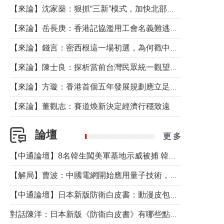
【來論】沈家燊：狠抓“三新”模式，加快北部都會區建設
【來論】岳長庚：香港記協濫用工會名義難逃法律制裁
【來論】錢言：密西根這一場初選，為何戳中了兩黨最痛的神經？
【來論】陳士良：探析當前台灣民眾統一觀望心態的深層成因
【來論】方璇：香港首個五年發展規劃應立足民生務實前行
【來論】董觀志：賽道煥新決定經濟行穩致遠
論壇
更 多
【中通論壇】8名韓生闖美軍基地示威被捕 韓國年輕人反美情緒從何而來？
【解局】曹波：中國電網開始應用量子技術，以後會不再停電嗎？
【中通論壇】日本新版防衛白皮書：動漫皮包藏不住軍國野心
對話陳洋：日本新版《防衛白皮書》有哪些點值得警惕？