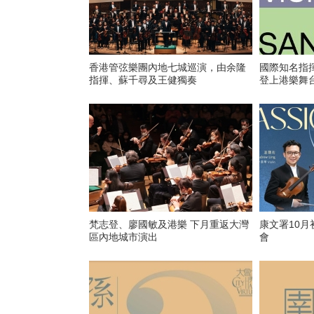
香港管弦樂團內地七城巡演，由余隆
國際知名指
指揮、蘇千尋及王健獨奏
登上港樂舞
梵志登、廖國敏及港樂 下月重返大灣
康文署10月
區內地城市演出
會