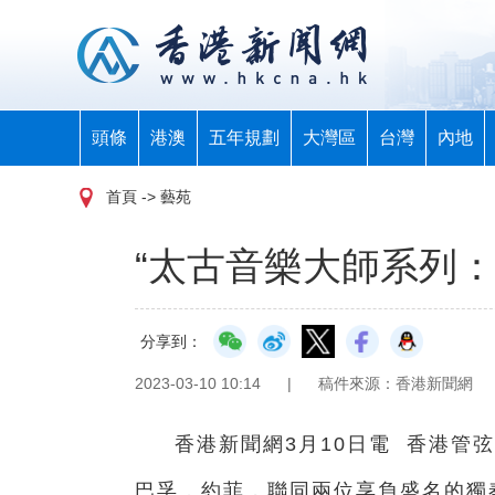
頭條
港澳
五年規劃
大灣區
台灣
內地
首頁
-> 藝苑
“太古音樂大師系列
分享到：
2023-03-10 10:14
|
稿件來源：香港新聞網
香港新聞網3月10日電 香港管
巴孚．約菲，聯同兩位享負盛名的獨