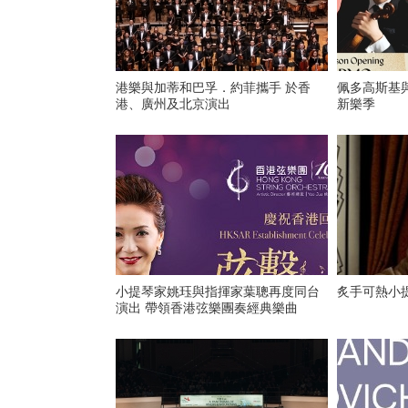
港樂與加蒂和巴孚．約菲攜手 於香
佩多高斯基
港、廣州及北京演出
新樂季
小提琴家姚珏與指揮家葉聰再度同台
炙手可熱小
演出 帶領香港弦樂團奏經典樂曲