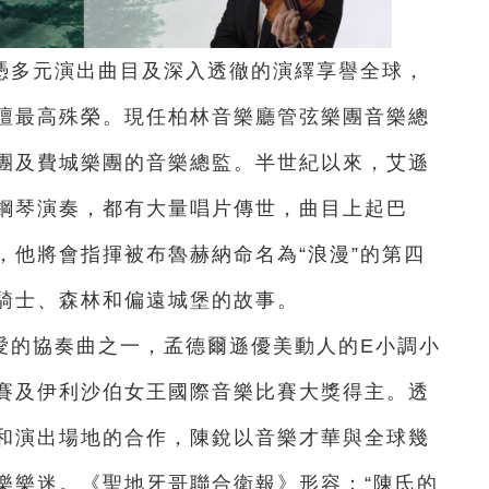
憑多元演出曲目及深入透徹的演繹享譽全球，
壇最高殊榮。現任柏林音樂廳管弦樂團音樂總
團及費城樂團的音樂總監。半世紀以來，艾遜
鋼琴演奏，都有大量唱片傳世，曲目上起巴
，他將會指揮被布魯赫納命名為“浪漫”的第四
騎士、森林和偏遠城堡的故事。
愛的協奏曲之一，孟德爾遜優美動人的E小調小
賽及伊利沙伯女王國際音樂比賽大獎得主。透
和演出場地的合作，陳銳以音樂才華與全球幾
樂樂迷。《聖地牙哥聯合衛報》形容：“陳氏的