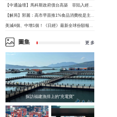
【中通論壇】馬科斯政府債台高築 菲陷入經濟困境與南海對抗惡循環？
【解局】郭麗：高市早苗推1%食品消費稅是主動作為還是被迫“飲鴆止渴”
美減4個、中增1個！《日經》最新全球份額報告透露了什麼？
圖集
更 多
探訪福建漁排上的“充電寶”