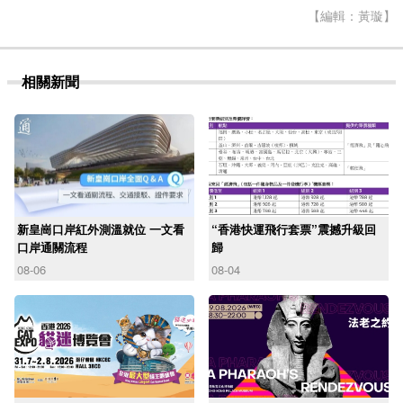
【編輯：黃璇】
相關新聞
新皇崗口岸紅外測溫就位 一文看
“香港快運飛行套票”震撼升級回
口岸通關流程
歸
08-06
08-04