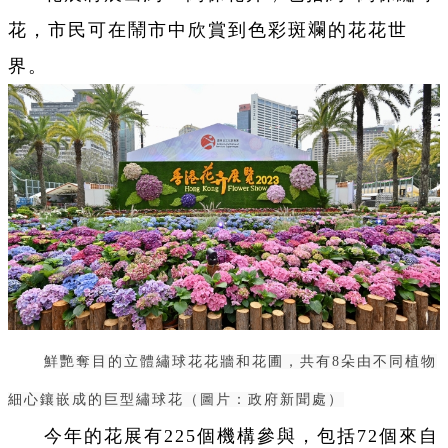
花，市民可在鬧市中欣賞到色彩斑斕的花花世
界。
鮮艷奪目的立體繡球花花牆和花圃，共有8朵由不同植物
細心鑲嵌成的巨型繡球花（圖片：政府新聞處）
今年的花展有225個機構參與，包括72個來自