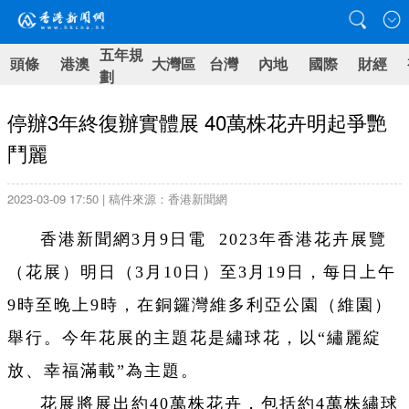
五年規
頭條
港澳
大灣區
台灣
內地
國際
財經
劃
停辦3年終復辦實體展 40萬株花卉明起爭艷
鬥麗
2023-03-09 17:50 | 稿件來源：香港新聞網
香港新聞網3月9日電 2023年香港花卉展覽
（花展）明日（3月10日）至3月19日，每日上午
9時至晚上9時，在銅鑼灣維多利亞公園（維園）
舉行。今年花展的主題花是繡球花，以“繡麗綻
放、幸福滿載”為主題。
花展將展出約40萬株花卉，包括約4萬株繡球