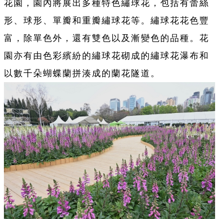
花園，園內將展出多種特色繡球花，包括有蕾絲
形、球形、單瓣和重瓣繡球花等。繡球花花色豐
富，除單色外，還有雙色以及漸變色的品種。花
園亦有由色彩繽紛的繡球花砌成的繡球花瀑布和
以數千朵蝴蝶蘭拼湊成的蘭花隧道。