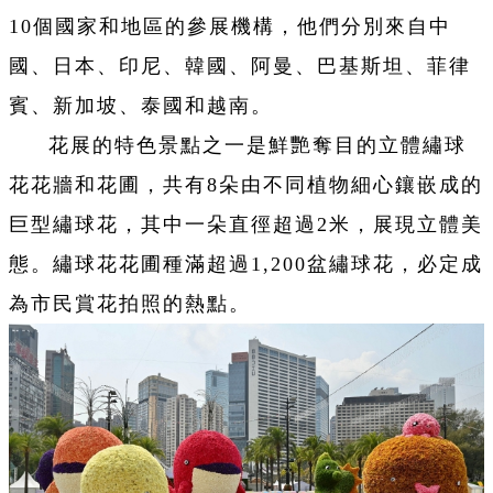
10個國家和地區的參展機構，他們分別來自中
國、日本、印尼、韓國、阿曼、巴基斯坦、菲律
賓、新加坡、泰國和越南。
花展的特色景點之一是鮮艷奪目的立體繡球
花花牆和花圃，共有8朵由不同植物細心鑲嵌成的
巨型繡球花，其中一朵直徑超過2米，展現立體美
態。繡球花花圃種滿超過1,200盆繡球花，必定成
為市民賞花拍照的熱點。