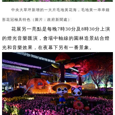
中央大草坪新增的一大片毛地黃花海，毛地黃一串串鐘
形花冠極具特色
（圖片：政府新聞處）
花展另一亮點是每晚7時30分及8時30分上演
的燈光音樂匯演，會場中軸線的園林造景結合燈
光和音樂效果，在夜幕下另有一番景象。