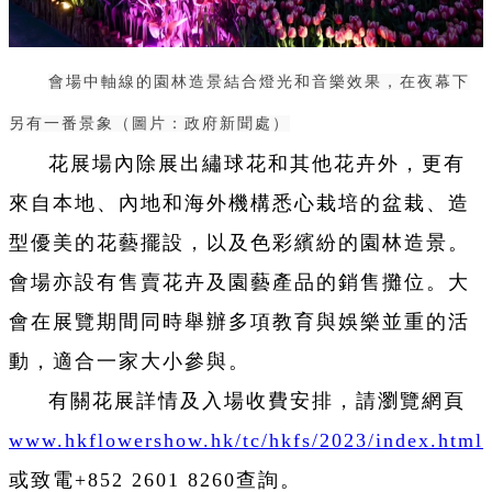
會場中軸線的園林造景結合燈光和音樂效果，在夜幕下
另有一番景象
（圖片：政府新聞處）
花展場內除展出繡球花和其他花卉外，更有
來自本地、內地和海外機構悉心栽培的盆栽、造
型優美的花藝擺設，以及色彩繽紛的園林造景。
會場亦設有售賣花卉及園藝產品的銷售攤位。大
會在展覽期間同時舉辦多項教育與娛樂並重的活
動，適合一家大小參與。
有關花展詳情及入場收費安排，請瀏覽網頁
www.hkflowershow.hk/tc/hkfs/2023/index.html
或致電+852 2601 8260查詢。