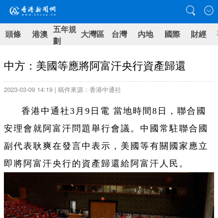
五年規
頭條
港澳
大灣區
台灣
內地
國際
財經
劃
中方：美國等應將阿富汗央行資產歸還
2023-03-09 14:19 | 稿件來源：香港中通社
香港中通社3月9日電 當地時間8日，聯合國
安理會就阿富汗問題舉行會議。中國常駐聯合國
副代表耿爽在發言中表示，美國等有關國家應立
即將阿富汗央行的資產歸還給阿富汗人民。