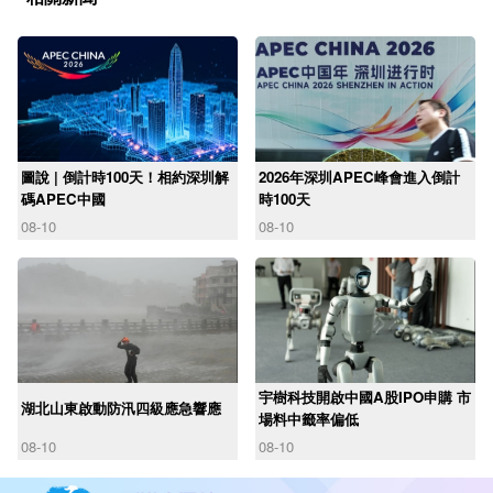
圖說 | 倒計時100天！相約深圳解
2026年深圳APEC峰會進入倒計
碼APEC中國
時100天
08-10
08-10
宇樹科技開啟中國A股IPO申購 市
湖北山東啟動防汛四級應急響應
場料中籤率偏低
08-10
08-10