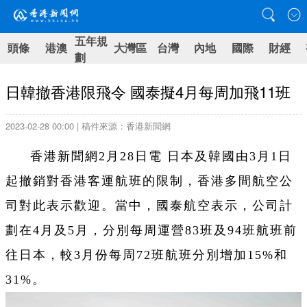
五年規
頭條
港澳
大灣區
台灣
內地
國際
財經
劃
日韓撤香港限飛令 國泰擬4月每周加飛11班
2023-02-28 00:00 | 稿件來源：香港新聞網
香港新聞網2月28日電 日本及韓國由3月1日
起撤銷對香港客運航班的限制，香港多間航空公
司對此表示歡迎。當中，國泰航空表示，公司計
劃在4月及5月，分別每周運營83班及94班航班前
往日本，較3月份每周72班航班分別增加15%和
31%。