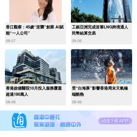
香江觀察：45歲“逆襲”創業 AI賦
工銀亞洲完成首筆LNG跨境通人
能“一人公司”
民幣結算交易
08-07
08-06
香港啟德醫院10月投入服務覆蓋
受“白海豚”影響香港周末天氣極
超過180萬人
端酷熱
08-06
08-06