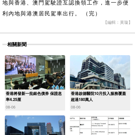
地與香港、澳門駕駛證互認換領工作，進一步便
利內地與港澳居民駕車出行。 （完）
【編輯：黃璇】
相關新聞
香港將發新一批銀色債券 保證息
香港啟德醫院10月投入服務覆蓋
率4.25厘
超過180萬人
08-06
08-06