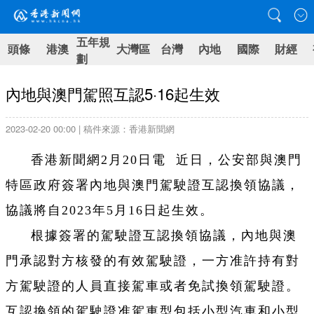
五年規
頭條
港澳
大灣區
台灣
內地
國際
財經
劃
內地與澳門駕照互認5·16起生效
2023-02-20 00:00 | 稿件來源：香港新聞網
香港新聞網2月20日電 近日，公安部與澳門
特區政府簽署內地與澳門駕駛證互認換領協議，
協議將自2023年5月16日起生效。
根據簽署的駕駛證互認換領協議，內地與澳
門承認對方核發的有效駕駛證，一方准許持有對
方駕駛證的人員直接駕車或者免試換領駕駛證。
互認換領的駕駛證准駕車型包括小型汽車和小型