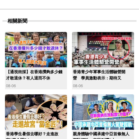
相關新聞
【通視街採】在香港攢夠多少錢
香港青少年軍事生活體驗營開
才敢退休？有人退而不休
營 學員激動表示：期待又
08-06
08-06
香港學生暑假去哪好？走進故
親身體驗中國承建中亞首條無人