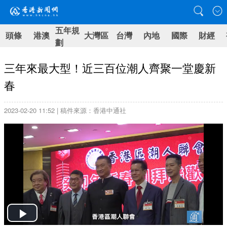
五年規
頭條
港澳
大灣區
台灣
內地
國際
財經
劃
三年來最大型！近三百位潮人齊聚一堂慶新
春
2023-02-20 11:52 | 稿件來源：香港中通社
Play