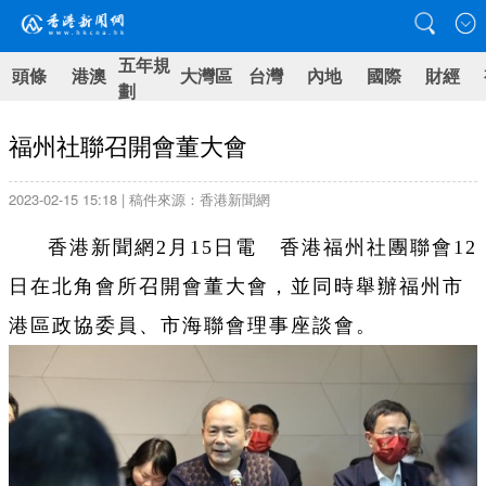
五年規
頭條
港澳
大灣區
台灣
內地
國際
財經
劃
福州社聯召開會董大會
2023-02-15 15:18 | 稿件來源：香港新聞網
香港新聞網2月15日電 香港福州社團聯會12
日在北角會所召開會董大會，並同時舉辦福州市
港區政協委員、市海聯會理事座談會。