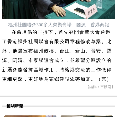
福州社團聯會300多人齊聚會場。圖源：香港商報
在俞培俤的主持下，首先召開會董大會通過
了香港福州社團聯會有限公司章程修改草案。此
外，他還宣布福州鼓樓、台江、倉山、晉安、羅
源、閩清、永泰聯誼會成立，並希望分區設立的
新屬會能發揮區域作用，將榕港交流的工作做得
更細更深，更好地為家鄉建設添磚加瓦。（完）
【編輯：王軼南】
相關新聞