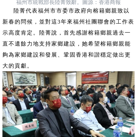
福州市統戰部長陸菁致辭。圖源：香港商報
陸菁代表福州市市委市政府向榕籍鄉親致以
新春的問候，並對這3年來福州社團聯會的工作表
示高度肯定。陸菁說，首先感謝榕籍鄉親過去一
直不遺餘力地支持家鄉建設，她希望榕籍鄉親能
夠為家鄉建設和發展、鞏固香港和諧穩定做出更
大的貢獻。