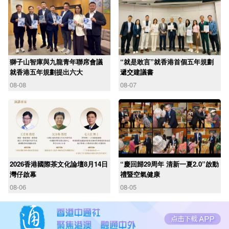
獅子山智庫與九龍青年聯席會議
“就是敢言”就香港首個五年規劃
就香港五年規劃提出六大
遞交建議書
08-08
08-07
2026香港國際茶文化論壇8月14日
“慶回歸29周年 清新一夏2.0”啟動
灣仔啟幕
禮暨空氣健康
08-06
08-05