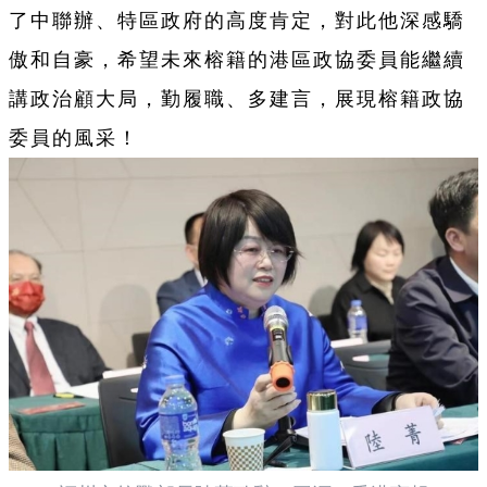
了中聯辦、特區政府的高度肯定，對此他深感驕
傲和自豪，希望未來榕籍的港區政協委員能繼續
講政治顧大局，勤履職、多建言，展現榕籍政協
委員的風采！