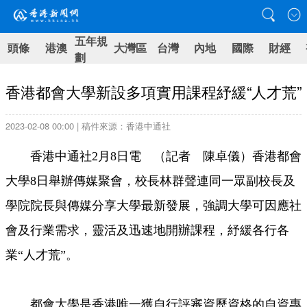
五年規
頭條
港澳
大灣區
台灣
內地
國際
財經
劃
香港都會大學新設多項實用課程紓緩“人才荒”
2023-02-08 00:00 | 稿件來源：香港中通社
香港中通社2月8日電 （記者 陳卓儀）香港都會
大學8日舉辦傳媒聚會，校長林群聲連同一眾副校長及
學院院長與傳媒分享大學最新發展，強調大學可因應社
會及行業需求，靈活及迅速地開辦課程，紓緩各行各
業“人才荒”。
都會大學是香港唯一獲自行評審資歷資格的自資專