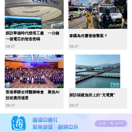
探訪寧德時代燈塔工廠 一分鐘
泰國為何屢發槍擊案？
一個電芯的智造密碼
08-07
08-07
香港舉辦全球醫療峰會 聚焦AI
探訪福建漁排上的“充電寶”
技術應用場景
08-07
08-07