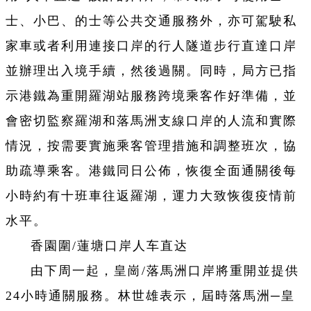
士、小巴、的士等公共交通服務外，亦可駕駛私
家車或者利用連接口岸的行人隧道步行直達口岸
並辦理出入境手續，然後過關。同時，局方已指
示港鐵為重開羅湖站服務跨境乘客作好準備，並
會密切監察羅湖和落馬洲支線口岸的人流和實際
情況，按需要實施乘客管理措施和調整班次，協
助疏導乘客。港鐵同日公佈，恢復全面通關後每
小時約有十班車往返羅湖，運力大致恢復疫情前
水平。
香園圍/蓮塘口岸人车直达
由下周一起，皇崗/落馬洲口岸將重開並提供
24小時通關服務。林世雄表示，屆時落馬洲─皇