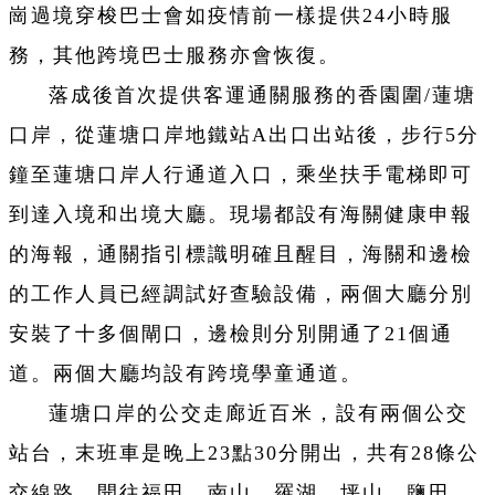
崗過境穿梭巴士會如疫情前一樣提供24小時服
務，其他跨境巴士服務亦會恢復。
落成後首次提供客運通關服務的香園圍/蓮塘
口岸，從蓮塘口岸地鐵站A出口出站後，步行5分
鐘至蓮塘口岸人行通道入口，乘坐扶手電梯即可
到達入境和出境大廳。現場都設有海關健康申報
的海報，通關指引標識明確且醒目，海關和邊檢
的工作人員已經調試好查驗設備，兩個大廳分別
安裝了十多個閘口，邊檢則分別開通了21個通
道。兩個大廳均設有跨境學童通道。
蓮塘口岸的公交走廊近百米，設有兩個公交
站台，末班車是晚上23點30分開出，共有28條公
交線路，開往福田、南山、羅湖、坪山、鹽田、