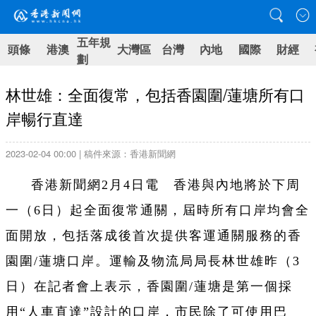
五年規
頭條
港澳
大灣區
台灣
內地
國際
財經
劃
林世雄：全面復常，包括香園圍/蓮塘所有口
岸暢行直達
2023-02-04 00:00 | 稿件來源：香港新聞網
香港新聞網2月4日電 香港與內地將於下周
一（6日）起全面復常通關，屆時所有口岸均會全
面開放，包括落成後首次提供客運通關服務的香
園圍/蓮塘口岸。運輸及物流局局長林世雄昨（3
日）在記者會上表示，香園圍/蓮塘是第一個採
用“人車直達”設計的口岸，市民除了可使用巴