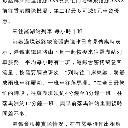
形點轉乘龍運路線A36或於屯門站轉乘路線A33X
前往香港國際機場，第二程最多可減6元車資優
惠。
來往羅湖站列車 每小時十班
港鐵過境鐵路總管張志強昨日會見傳媒時表
示，港鐵東鐵線將由下周一起恢復來往羅湖站列
車服務，平均每小時有十班，港鐵會密切留意客
流量，按需要調整班次，“到時往口岸東鐵，將變
成兩班車往羅湖、一班車往落馬洲。”在全日最繁
忙的時段，往羅湖班次約4分鐘至8分鐘一班，往
落馬洲約12分鐘一班，與早前落馬洲站重開後時
間差不多。
港鐵會根據實際情況，在有需要時作出相應