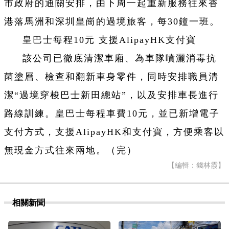
市政府的通關安排，由下周一起重新服務往來香
港落馬洲和深圳皇崗的過境旅客，每30鐘一班。
皇巴士每程10元 支援AlipayHK支付寶
該公司已徹底清潔車廂、為車隊噴灑消毒抗
菌塗層、檢查和翻新車身零件，同時安排職員清
潔“過境穿梭巴士新田總站”，以及安排車長進行
路線訓練。皇巴士每程車費10元，並已新增電子
支付方式，支援AlipayHK和支付寶，方便乘客以
無現金方式往來兩地。（完）
【編輯：錢林霞】
相關新聞