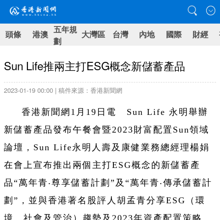
五年規
頭條
港澳
大灣區
台灣
內地
國際
財經
劃
Sun Life推兩主打ESG概念新儲蓄產品
2023-01-19 00:00 | 稿件來源：香港新聞網
香港新聞網1月19日電 Sun Life 永明舉辦
新儲蓄產品發布午餐會暨2023財富配置Sun領域
論壇，Sun Life永明人壽及康健業務總經理楊娟
在會上宣布推出兩個主打ESG概念的新儲蓄產
品“萬年青‧尊享儲蓄計劃”及“萬年青‧傳承儲蓄計
劃”，並與香港著名股評人胡孟青分享ESG（環
境、社會及管治）趨勢及2023年資產配置策略。