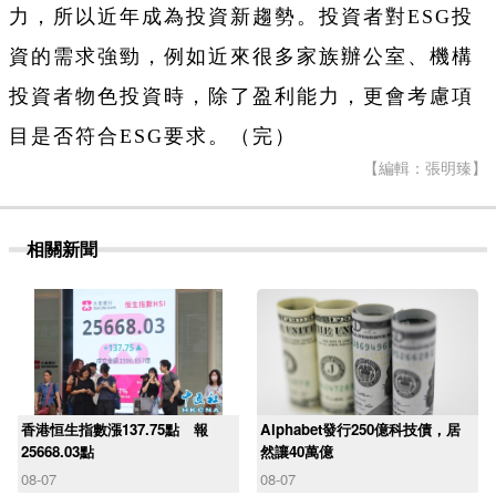
力，所以近年成為投資新趨勢。投資者對ESG投
資的需求強勁，例如近來很多家族辦公室、機構
投資者物色投資時，除了盈利能力，更會考慮項
目是否符合ESG要求。（完）
【編輯：張明臻】
相關新聞
香港恒生指數漲137.75點 報
Alphabet發行250億科技債，居
25668.03點
然讓40萬億
08-07
08-07