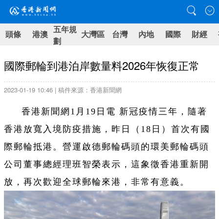
五年規
頭條
港澳
大灣區
台灣
內地
國際
財經
劃
國際郵輪到港泊岸數量料2026年恢復正常
2023-01-19 10:46 | 稿件來源：香港新聞網
香港新聞網1月19日電
新冠疫情三年，隨著
香港放寬入境防疫措施，昨日（18日）首次有國
際郵輪抵港。營運啟德郵輪碼頭的環美郵輪碼頭
公司董事總經理班智榮表示，這象徵香港重新開
放，再次歡迎全球郵輪來港，非常有意義。