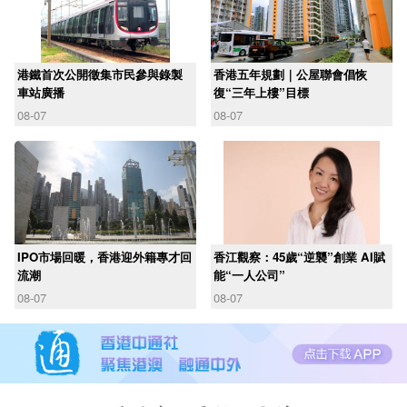
港鐵首次公開徵集市民參與錄製
香港五年規劃｜公屋聯會倡恢
車站廣播
復“三年上樓”目標
08-07
08-07
IPO市場回暖，香港迎外籍專才回
香江觀察：45歲“逆襲”創業 AI賦
流潮
能“一人公司”
08-07
08-07