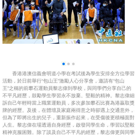
香港港澳信義會明道小學在考試後為學生安排全方位學習
活動，於日前舉行“包山王”激勵人心分享會，邀請有“包山
王”之稱的前攀石運動員黎志偉到學校，與同學們分享自己的
不平凡經歷，鼓勵學生學習永不放棄、堅毅的精神。黎志偉細
訴自己年輕時當上職業運動員，多次參加攀石比賽為港贏取獎
牌的經歷。及後，在體壇及家庭兩得意之時卻遇上交通意外，
但為了即將出生的兒子，重新振作起來，在受傷後更積極面對
人生。黎志偉在場透過自身經歷，啟發同學生命，學習以堅毅
精神克服困難。除了談及自己不平凡的經歷，黎志偉更與同學