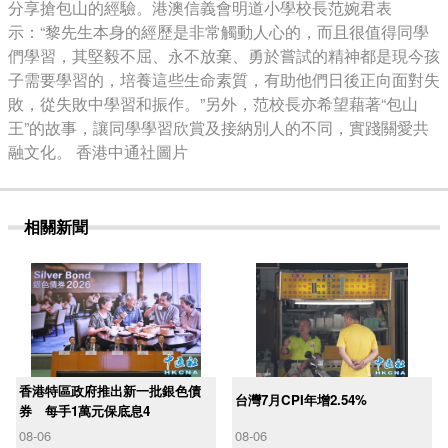
分享搶包山的經驗。港澳信義會明道小學校長范婉君表
示：“黎先生本身的經歷是非常觸動人心的，而且很值得同學
們學習，其堅毅不屈、永不放棄、勇於嘗試的精神都是現今孩
子需要學習的，培養這些生命素質，有助他們日後正向面對失
敗，從失敗中學習和振作。”另外，范校長亦希望藉著“包山
王”的故事，讓同學學習欣賞及接納別人的不同，實踐關愛共
融文化。 香港中通社圖片
相關新聞
香港特區政府推出新一批銀色債
台灣7月CPI年增2.54%
券 每手1萬元保底息4
08-06
08-06