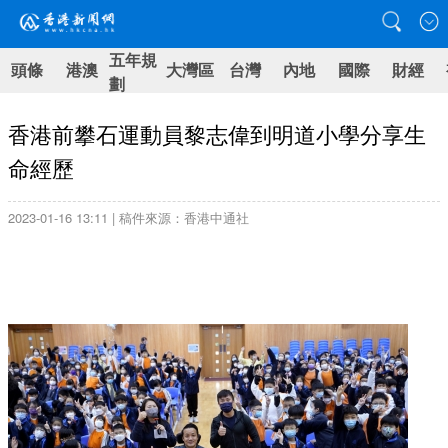
五年規
頭條
港澳
大灣區
台灣
內地
國際
財經
劃
香港前攀石運動員黎志偉到明道小學分享生
命經歷
2023-01-16 13:11 | 稿件來源：香港中通社