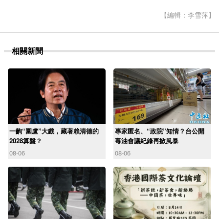
【編輯：李雪萍】
相關新聞
一齣“圍盧”大戲，藏著賴清德的
專家匿名、“政院”知情？台公開
2028算盤？
毒油會議紀錄再掀風暴
08-06
08-06