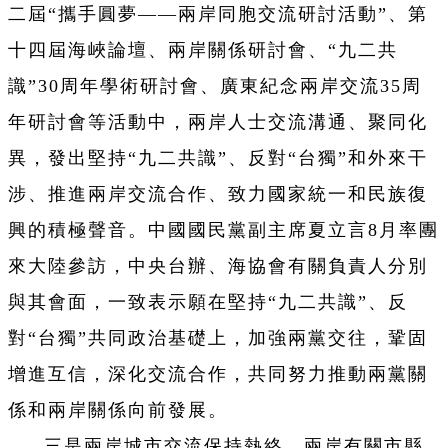
二屆“攜手圓夢——兩岸同胞交流研討活動”、第
十四屆海峽論壇、兩岸關係研討會、“九二共
識”30周年學術研討會、廣東紀念兩岸交流35周
年研討會等活動中，兩岸人士交流溝通、聚同化
異，發出堅持“九二共識”、反對“台獨”和外來干
涉、推進兩岸交流合作、致力國家統一和民族復
興的積極聲音。中國國民黨副主席夏立言8月率團
來大陸參訪，中央台辦、海協會有關負責人分別
與其會面，一致表示願在堅持“九二共識”、反
對“台獨”共同政治基礎上，加強兩黨交往，鞏固
增進互信，深化交流合作，共同努力推動兩黨關
係和兩岸關係向前發展。
三是兩岸城市交流保持熱絡。兩岸有關市縣