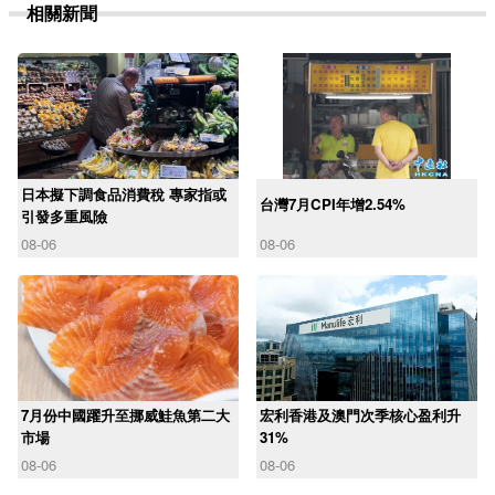
相關新聞
日本擬下調食品消費稅 專家指或
台灣7月CPI年增2.54%
引發多重風險
08-06
08-06
7月份中國躍升至挪威鮭魚第二大
宏利香港及澳門次季核心盈利升
市場
31%
08-06
08-06