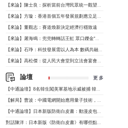
【來論】陳士良：探析當前台灣民眾統一觀望心態的深層成因
【來論】方璇：香港首個五年發展規劃應立足民生務實前行
【來論】董觀志：賽道煥新決定經濟行穩致遠
【來論】屠海鳴：兜兜轉轉話王虹 眾口鑠金“一邊倒”
【來論】石琤：科技發展需以人為本 數碼共融不應讓長者放棄傳統生活方式
【來論】高松傑：從人民大會堂到立法會宴會廳——香港管治新範式的完整拼圖
論壇
更 多
【中通論壇】8名韓生闖美軍基地示威被捕 韓國年輕人反美情緒從何而來？
【解局】曹波：中國電網開始應用量子技術，以後會不再停電嗎？
【中通論壇】日本新版防衛白皮書：動漫皮包藏不住軍國野心
對話陳洋：日本新版《防衛白皮書》有哪些點值得警惕？