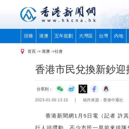
頭條
港澳
五年規劃
大灣區
台灣
內地
首頁
-> 港澳 ->社會
香港市民兌換新鈔迎
分享到：
2023-01-05 13:15
|
稿件來源：香港中通社
香港新聞網1月5日電（記者 許
行人頭攢動，不少市民一早前來排隊