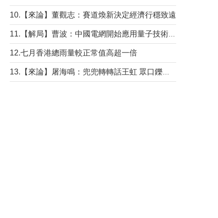
10.【來論】董觀志：賽道煥新決定經濟行穩致遠
11.【解局】曹波：中國電網開始應用量子技術，以後會不再停電嗎？
12.七月香港總雨量較正常值高超一倍
13.【來論】屠海鳴：兜兜轉轉話王虹 眾口鑠金“一邊倒”