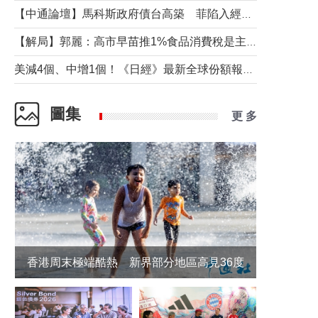
【中通論壇】馬科斯政府債台高築 菲陷入經濟困境與南海對抗惡循環？
【解局】郭麗：高市早苗推1%食品消費稅是主動作為還是被迫“飲鴆止渴”
美減4個、中增1個！《日經》最新全球份額報告透露了什麼？
圖集
更 多
香港周末極端酷熱 新界部分地區高見36度