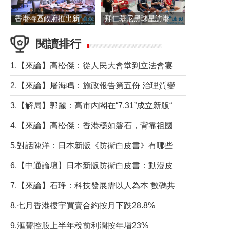
香港特區政府推出新一批銀色債券 每手1萬元保底息4.25厘
拜仁慕尼黑球星訪港 與球迷近距離互動
閱讀排行
1.【來論】高松傑：從人民大會堂到立法會宴會廳——香港管治新範式的完整拼圖
2.【來論】屠海鳴：施政報告第五份 治理質變脈絡清
3.【解局】郭麗：高市內閣在“7.31”成立新版“特高課”意欲何為？
4.【來論】高松傑：香港穩如磐石，背靠祖國才是真正的“終極護城河”
5.對話陳洋：日本新版《防衛白皮書》有哪些點值得警惕？
6.【中通論壇】日本新版防衛白皮書：動漫皮包藏不住軍國野心
7.【來論】石琤：科技發展需以人為本 數碼共融不應讓長者放棄傳統生活方式
8.七月香港樓宇買賣合約按月下跌28.8%
9.滙豐控股上半年稅前利潤按年增23%