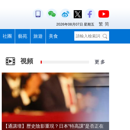
繁
简
2026年08月07日 星期五
社團
藝苑
旅遊
美食
視頻
更 多
【通講壇】歷史陰影重現？日本“特高課”是否正在