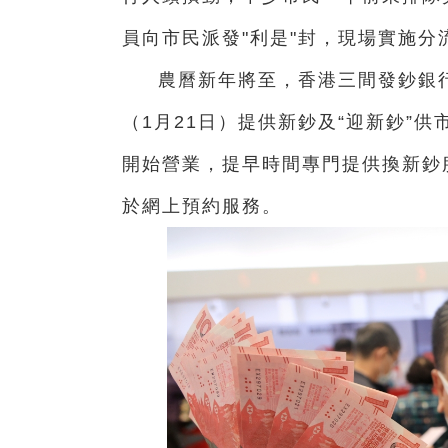
員向市民派發"利是"封，現場實施
農曆新年將至，香港三間發鈔銀
（1月21日）提供新鈔及“迎新鈔”
開始營業，提早時間專門提供換新鈔
於網上預約服務。