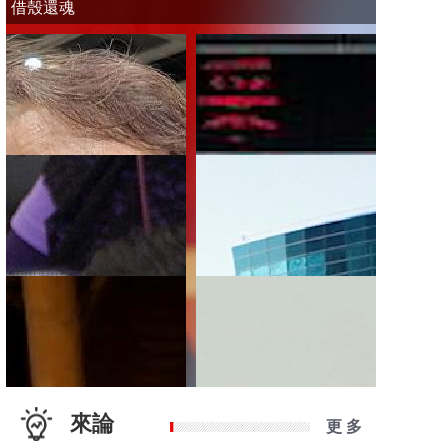
借殼還魂
來論
更 多