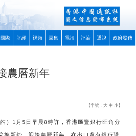
國際
財經
視頻
圖集
電訊
評論
通說
政府發佈
接農曆新年
【字號：
大
中
小
】
其皓）1月5日早晨8時許，香港匯豐銀行旺角分
兌換新鈔，迎接農曆新年，在出口處有銀行職